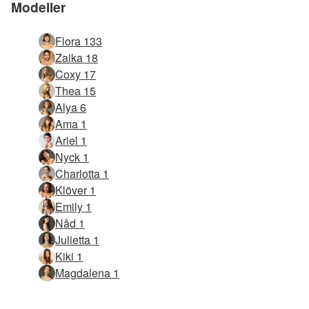
Modeller
Flora 133
Zaika 18
Coxy 17
Thea 15
Alya 6
Ama 1
Ariel 1
Nyck 1
Charlotta 1
Klöver 1
Emily 1
Nåd 1
Julietta 1
Kiki 1
Magdalena 1