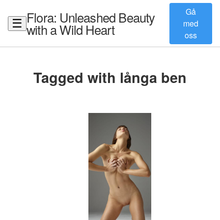
Gå
Flora: Unleashed Beauty
☰
med
with a Wild Heart
oss
Tagged with långa ben