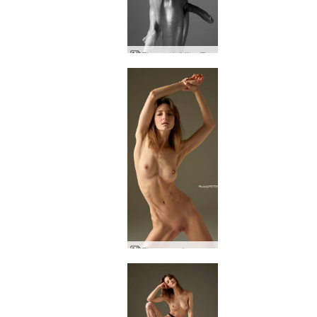
Flora och Mike Tom från Finland hyllar del ett
Flora passform och rolig