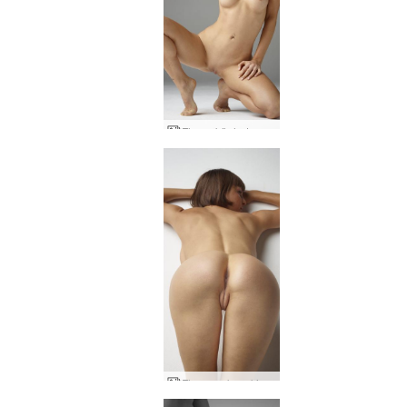
Flora skönhet nakenbilder
Flora vackra skinkor