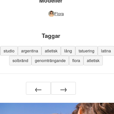
Modeller
Flora
Taggar
studio
argentina
atletisk
lång
tatuering
latina
solbränd
genomträngande
flora
atletisk
←
→