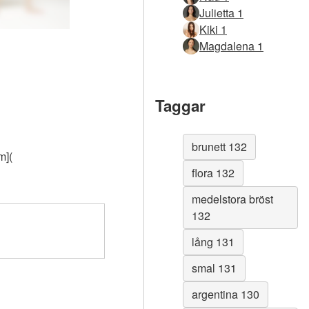
Julietta 1
Kiki 1
Magdalena 1
Taggar
brunett 132
m](
flora 132
medelstora bröst
132
lång 131
smal 131
argentina 130