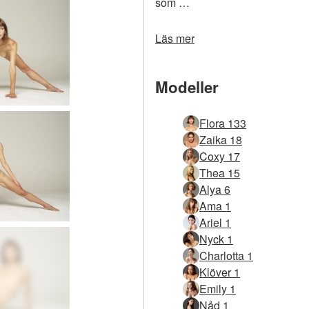
som …
Läs mer
Modeller
Flora 133
Zaika 18
Coxy 17
Thea 15
Alya 6
Ama 1
Ariel 1
Nyck 1
Charlotta 1
Klöver 1
Emily 1
Nåd 1