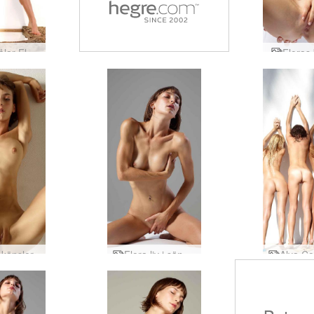
Alya målar Flora
Floras
 känslor
Flora liv i sängen