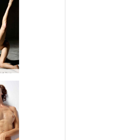
Flora hårt ljus del1