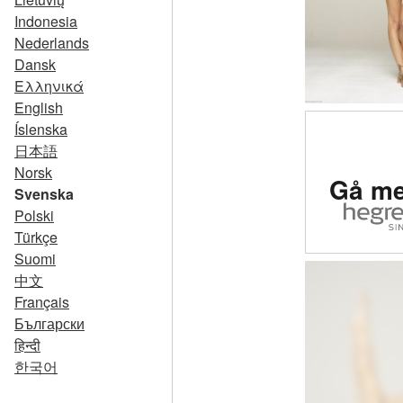
Indonesia
Nederlands
Dansk
Ελληνικά
English
Íslenska
日本語
Betygs
Norsk
Gå me
erotisk
Svenska
Polski
vär
Türkçe
Suomi
中文
Français
Български
हिन्दी
한국어