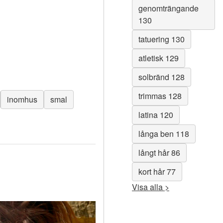
genomträngande
130
tatuering 130
atletisk 129
solbränd 128
trimmas 128
inomhus
smal
latina 120
långa ben 118
långt hår 86
kort hår 77
Visa alla >