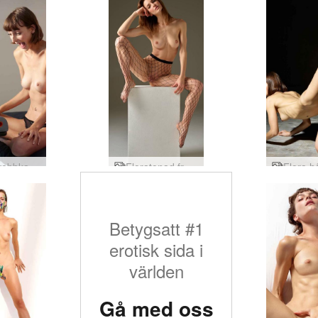
Flora webbkamera action
Floratonad frestare
Betygsatt #1
erotisk sida i
världen
Gå med oss