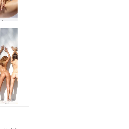
 blomma
Alya Coxy Flora Thea Zaika tropisk studio