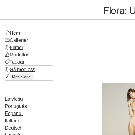
Flora: 
Hem
Gallerier
Filmer
Modeller
Taggar
Gå med oss
Mörkt läge
Latviešu
Português
Español
Italiano
Deutsch
Lietuvių