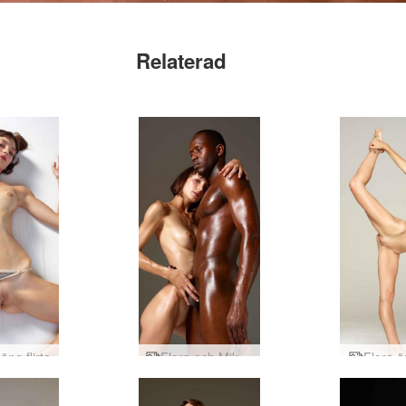
Relaterad
äng flirta
Flora och Mike body fitness
Flora är