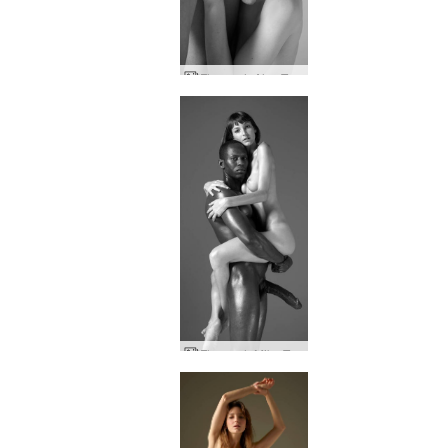
Flora och Alex Tom från Finland hyllar del två
Flora och Mike Tom från Finland hyllar del ett