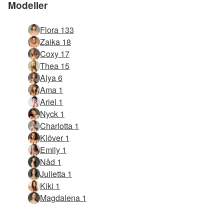
Modeller
Flora 133
Zaika 18
Coxy 17
Thea 15
Alya 6
Ama 1
Ariel 1
Nyck 1
Charlotta 1
Klöver 1
Emily 1
Nåd 1
Julietta 1
Kiki 1
Magdalena 1