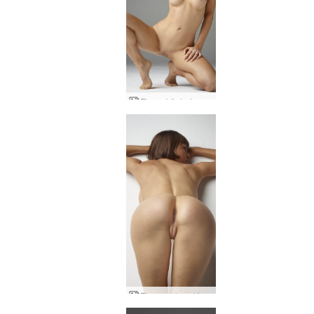
Flora skönhet nakenbilder
Flora vackra skinkor