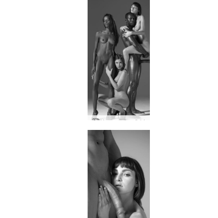
Hegre drömvärld