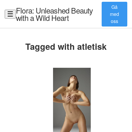
Gå
Flora: Unleashed Beauty
☰
med
with a Wild Heart
oss
Tagged with atletisk