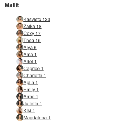
Mallit
Kasvisto 133
Zaika 18
Coxy 17
Thea 15
Alya 6
Ama 1
Ariel 1
Caprice 1
Charlotta 1
Apila 1
Emily 1
Armo 1
Julietta 1
Kiki 1
Magdalena 1