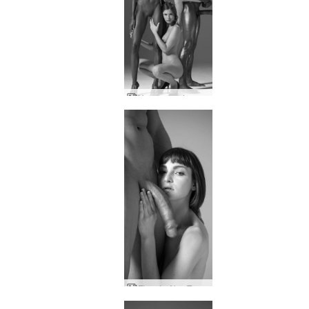
Hegren unelmamaailma
Flora ja Alex Tom of Finland kunnianosoitus osa kaksi