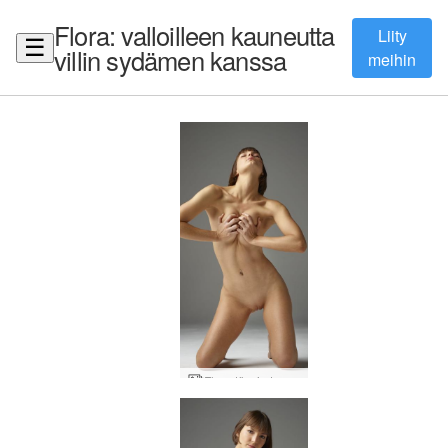
Flora: valloilleen kauneutta
Liity
☰
villin sydämen kanssa
meihin
Flora täysi etuosa