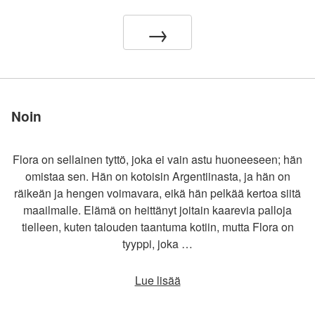
Liity meihin
Liity meihin
Liity meihin
Liity meihin
Liity meihin
sivusto maailmassa
sivusto maailmassa
sivusto maailmassa
sivusto maailmassa
sivusto maailmassa
→
Noin
Flora on sellainen tyttö, joka ei vain astu huoneeseen; hän
omistaa sen. Hän on kotoisin Argentiinasta, ja hän on
räikeän ja hengen voimavara, eikä hän pelkää kertoa siitä
maailmalle. Elämä on heittänyt joitain kaarevia palloja
tielleen, kuten talouden taantuma kotiin, mutta Flora on
tyyppi, joka …
Lue lisää