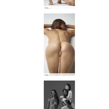
Flora kauneus alaston
Flora kauniit pakarat