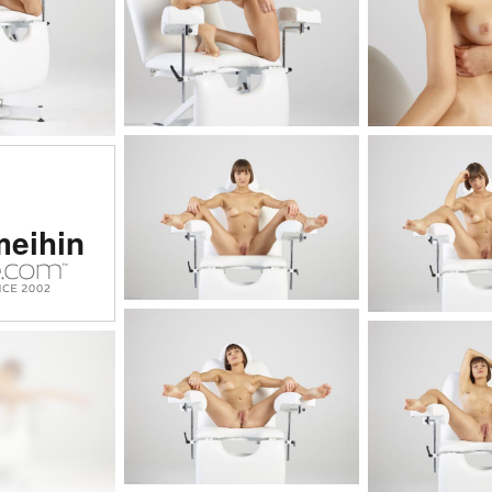
itu #1
meihin
tinen
usto
massa