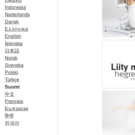
Indonesia
Nederlands
Dansk
Ελληνικά
English
Íslenska
日本語
Arvio
Norsk
Liity 
Svenska
eroot
Polski
siv
Türkçe
maail
Suomi
中文
Français
Български
हिन्दी
한국어