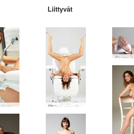
Liittyvät
Flora lääketieteen opiskelija
Flora gyno sirkus