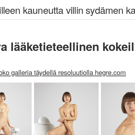
oilleen kauneutta villin sydämen 
ra lääketieteellinen kokei
oko galleria täydellä resoluutiolla hegre.com