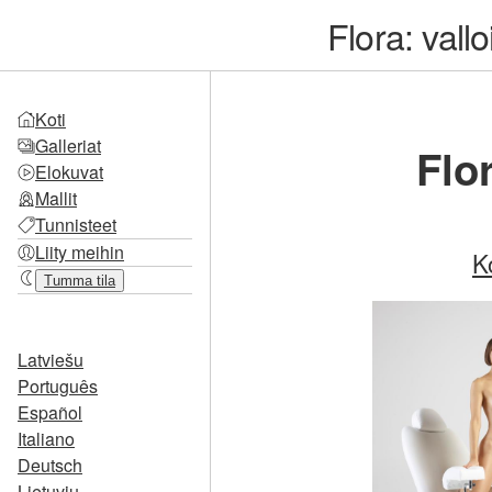
Flora: vall
Koti
Galleriat
Flo
Elokuvat
Mallit
Tunnisteet
Liity meihin
K
Tumma tila
Latviešu
Português
Español
Italiano
Deutsch
Lietuvių