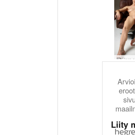
Arvio
eroot
siv
maail
Liity 