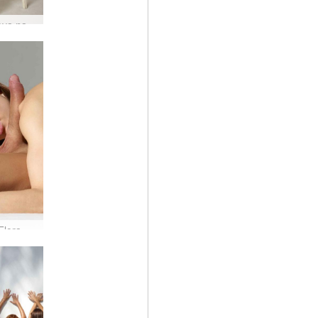
Flora kova naaras
Alex ja Flora penis intohimo