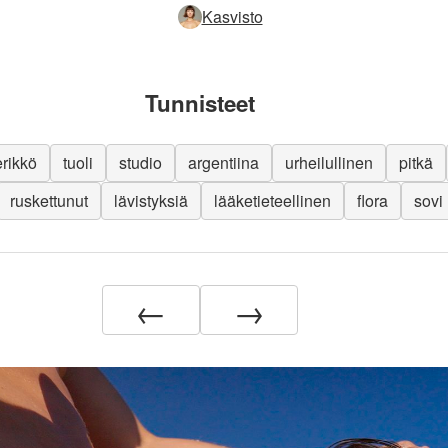
Kasvisto
Tunnisteet
rikkö
tuoli
studio
argentiina
urheilullinen
pitkä
ruskettunut
lävistyksiä
lääketieteellinen
flora
sovi
←
→