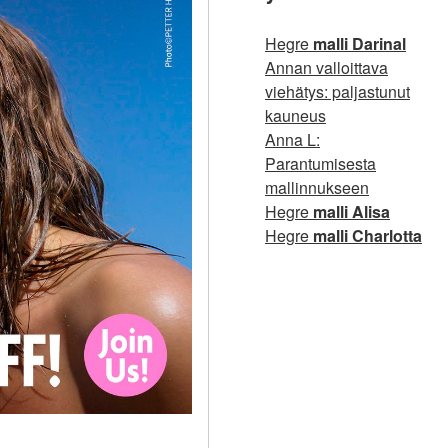
Hegre
malli Darinal
Annan valloittava
viehätys: paljastunut
kauneus
Anna L:
Parantumisesta
mallinnukseen
Hegre
malli Alisa
Hegre
malli Charlotta