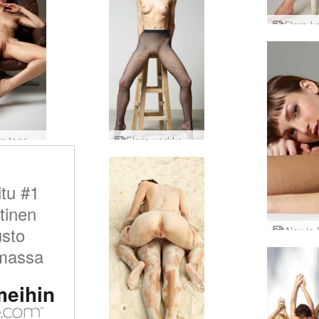
Flora on taas palannut
Flora-verkko osa1
itu #1
tinen
usto
massa
meihin