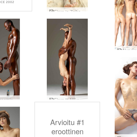
Flora ja Zaika hiekkainen viettely
Flora creaming Mike osa1
Flora ja Mike seksirobaatit
Arvioitu #1
eroottinen