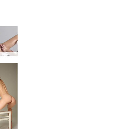
Lääketieteellinen masturbaatiohieronta