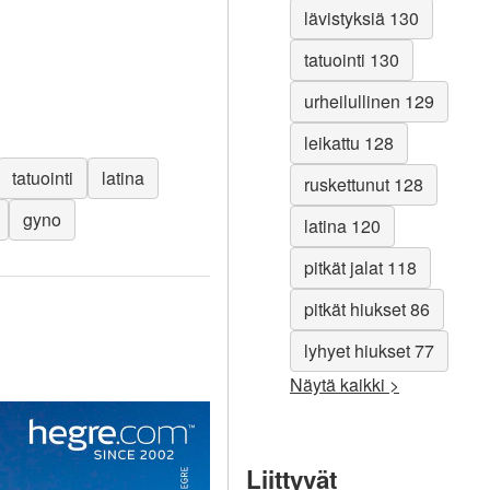
lävistyksiä 130
tatuointi 130
urheilullinen 129
leikattu 128
tatuointi
latina
ruskettunut 128
gyno
latina 120
pitkät jalat 118
pitkät hiukset 86
lyhyet hiukset 77
Näytä kaikki >
Liittyvät