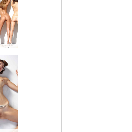
Alya Coxy Flora Thea Zaika trooppinen studio