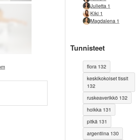
Julietta 1
Kiki 1
Magdalena 1
Tunnisteet
flora 132
com
keskikokoiset tissit
132
ruskeaverikkö 132
hoikka 131
pitkä 131
argentiina 130