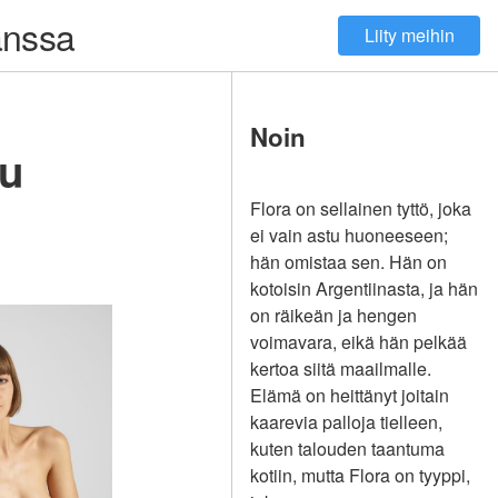
kanssa
Liity meihin
Noin
lu
Flora on sellainen tyttö, joka
ei vain astu huoneeseen;
hän omistaa sen. Hän on
kotoisin Argentiinasta, ja hän
on räikeän ja hengen
voimavara, eikä hän pelkää
kertoa siitä maailmalle.
Elämä on heittänyt joitain
kaarevia palloja tielleen,
kuten talouden taantuma
kotiin, mutta Flora on tyyppi,