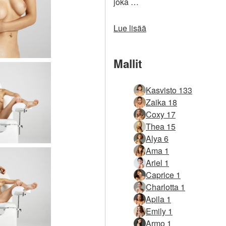
joka …
Lue lisää
Mallit
Kasvisto 133
Zaika 18
Coxy 17
Thea 15
Alya 6
Ama 1
Ariel 1
Caprice 1
Charlotta 1
Apila 1
Emily 1
Armo 1