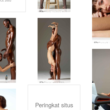
Flora jaring ikan part1
Flora membuat krim Mike part1
Flora dan Mike menjadi robot seks
Peringkat situs