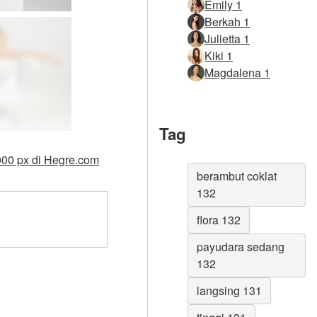
Emily 1
Berkah 1
Julietta 1
Kiki 1
Magdalena 1
Tag
000 px di Hegre.com
berambut coklat
132
flora 132
payudara sedang
132
langsing 131