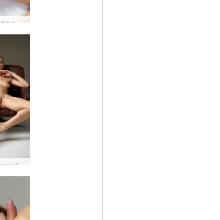
Tempat tidur Flora menggoda
Flora kembali lagi