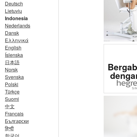
Deutsch
Lietuvių
Indonesia
Nederlands
Dansk
Ελληνικά
English
Íslenska
Peringk
日本語
Bergab
erotis #1
Norsk
denga
Svenska
Polski
Türkçe
Suomi
中文
Français
Български
हिन्दी
한국어