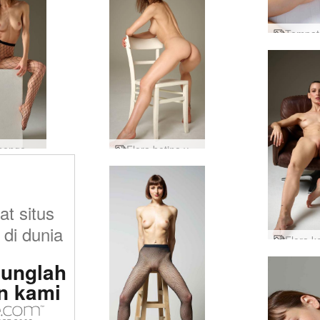
Flora mengencangkan penggoda
Flora betina yang galak
at situs
 di dunia
unglah
n kami