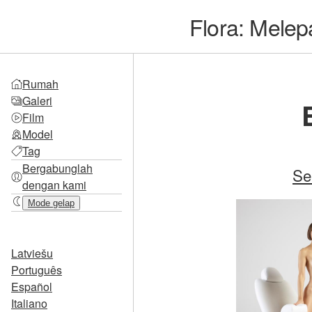
Flora: Melep
Rumah
Galeri
Film
Model
Tag
Bergabunglah
Se
dengan kami
Mode gelap
Latviešu
Português
Español
Italiano