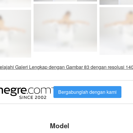
elajahi Galeri Lengkap dengan Gambar 83 dengan resolusi 14
Bergabunglah dengan kami
Model