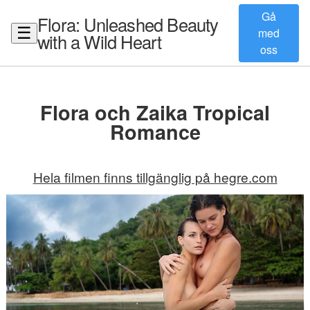
Gå
Flora: Unleashed Beauty
☰
med
with a Wild Heart
oss
Flora och Zaika Tropical
Romance
Hela filmen finns tillgänglig på hegre.com