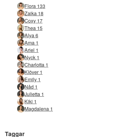
Flora 133
Zaika 18
Coxy 17
Thea 15
Alya 6
Ama 1
Ariel 1
Nyck 1
Charlotta 1
Klöver 1
Emily 1
Nåd 1
Julietta 1
Kiki 1
Magdalena 1
Taggar