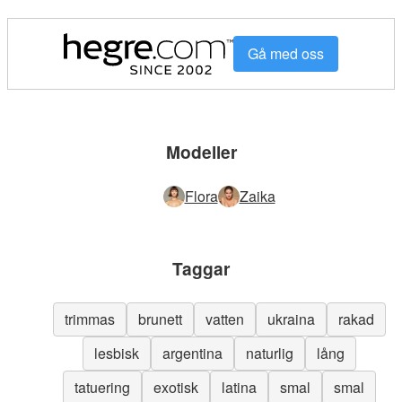
Gå med oss
Modeller
Flora
Zaika
Taggar
trimmas
brunett
vatten
ukraina
rakad
lesbisk
argentina
naturlig
lång
tatuering
exotisk
latina
smal
smal