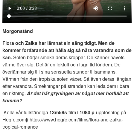
Morgonstånd
Flora och Zaika har lämnat sin säng tidigt. Men de
kommer fortfarande att hålla sig så nära varandra som de
kan.
Solen börjar smeka deras kroppar. De känner havets
värme över sig. Det är en lekfull och lugn tid för dem. De
överlämnar sig till sina sensuella stunder tillsammans.
Värmen från den tropiska solen växer. Så även deras längtan
efter varandra. Smekningar på stranden kan leda dem i bara
en riktning.
Är det här gryningen av något mer hotfullt att
komma?
[Kolla vår fullständiga
13m58s
-film i
1080 p
-upplösning på
Hegre.com](
https://www.hegre.com/films/flora-and-zaika-
tropical-romance