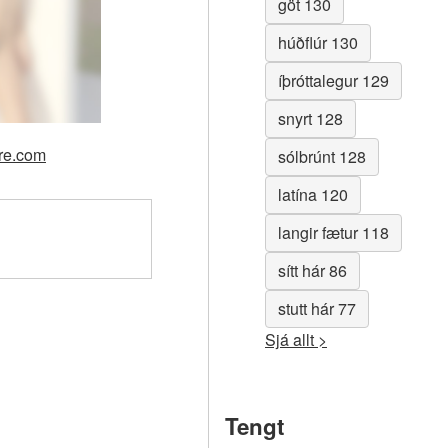
göt 130
húðflúr 130
íþróttalegur 129
snyrt 128
gre.com
sólbrúnt 128
latína 120
langir fætur 118
sítt hár 86
stutt hár 77
Sjá allt >
Tengt