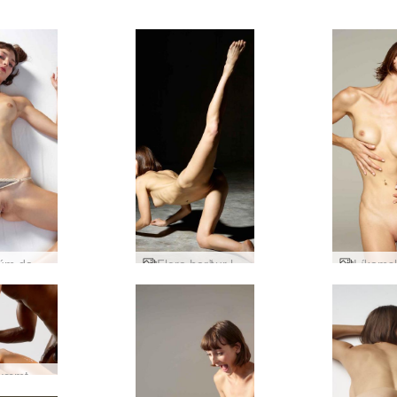
Flora rúm daðra
Flora harður ljós hluti1
Gagnkvæmt erogenous nudd