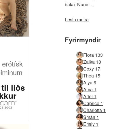
baka. Núna …
Lestu meira
Fyrirmyndir
Flora 133
 erótísk
Zaika 18
Coxy 17
eiminum
Thea 15
Alya 6
til liðs
Ama 1
okkur
Ariel 1
Caprice 1
Charlotta 1
Smári 1
Emily 1