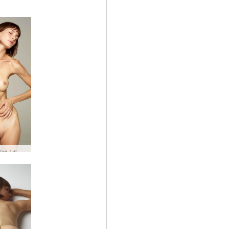
Líkamslist í flóru