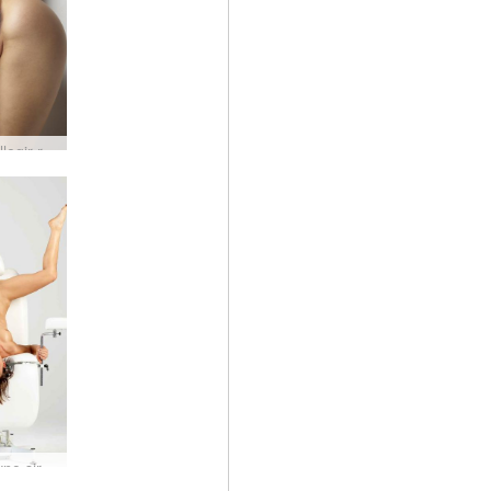
Flora fallegir rassinnar
Flora gyno sirkus