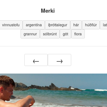
Merki
vinnustofu
argentína
íþróttalegur
hár
húðflúr
la
grannur
sólbrúnt
göt
flora
←
→