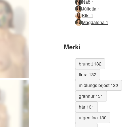
Náð 1
Júlíetta 1
Kiki 1
Magdalena 1
Merki
brunett 132
flora 132
miðlungs brjóst 132
grannur 131
hár 131
argentína 130