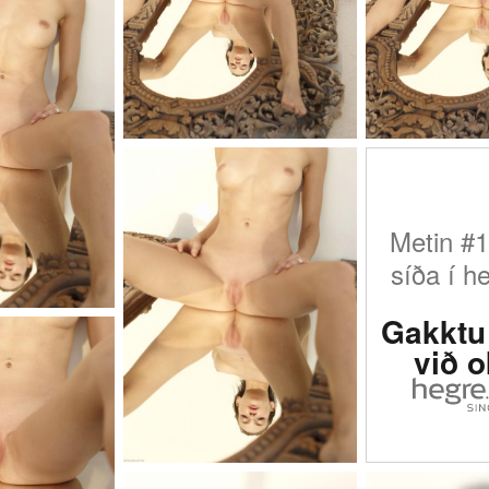
Metin #1
síða í h
Gakktu 
við 