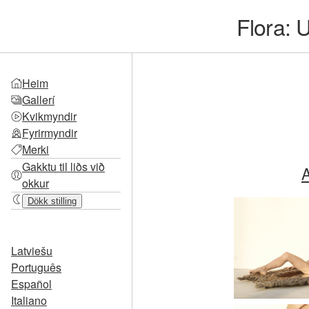
Flora: 
Heim
Gallerí
Kvikmyndir
Fyrirmyndir
Merki
Gakktu til liðs við
A
okkur
Dökk stilling
Latviešu
Português
Español
Italiano