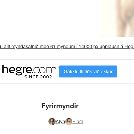
aðu allt myndasafnið með 61 myndum í 14000 px upplausn á He
Gakktu til liðs við okkur
Fyrirmyndir
Alya
Flora