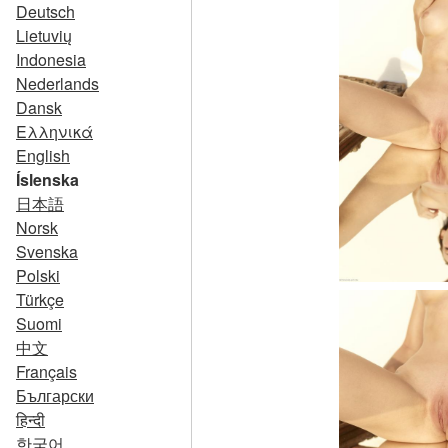
Deutsch
Lietuvių
Indonesia
Nederlands
Dansk
Ελληνικά
English
Íslenska
日本語
Norsk
Svenska
Polski
Türkçe
Suomi
中文
Français
Български
हिन्दी
한국어