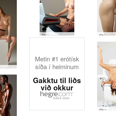
Flora webcam action
Metin #1 erótísk
síða í heiminum
Flóru tónn freistakona
Gakktu til liðs
við okkur