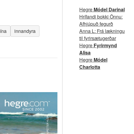
Hegre
Módel Darinal
Hrífandi þokki Önnu:
Afhjúpuð fegurð
Anna L: Frá lækningu
tína
innandyra
til fyrirsætugerðar
Hegre
Fyrirmynd
Alisa
Hegre
Módel
Charlotta