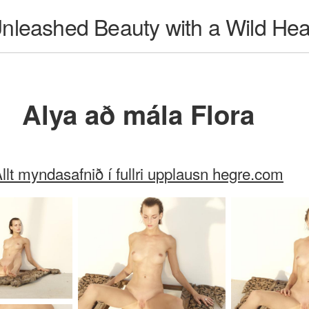
Unleashed Beauty with a Wild Hea
Alya að mála Flora
llt myndasafnið í fullri upplausn hegre.com