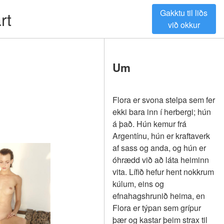
Gakktu til liðs
rt
við okkur
Um
Flora er svona stelpa sem fer
ekki bara inn í herbergi; hún
á það. Hún kemur frá
Argentínu, hún er kraftaverk
af sass og anda, og hún er
óhrædd við að láta heiminn
vita. Lífið hefur hent nokkrum
kúlum, eins og
efnahagshrunið heima, en
Flora er týpan sem grípur
þær og kastar þeim strax til