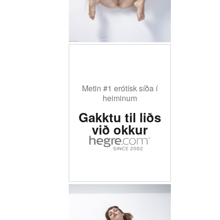
Metin #1 erótísk síða í
heiminum
Gakktu til liðs
við okkur