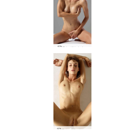
Flórulíf í rúminu
Flóru tilfinningar