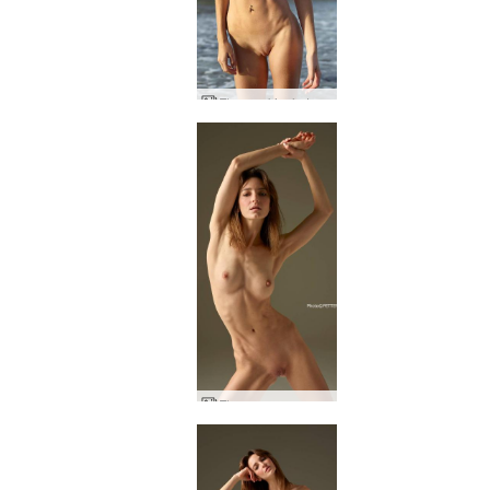
Flora nakin á ströndinni
Flora passa og skemmtileg