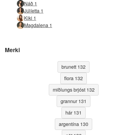
Náð 1
Júlíetta 1
Kiki 1
Magdalena 1
Merki
brunett 132
flora 132
miðlungs brjóst 132
grannur 131
hár 131
argentína 130