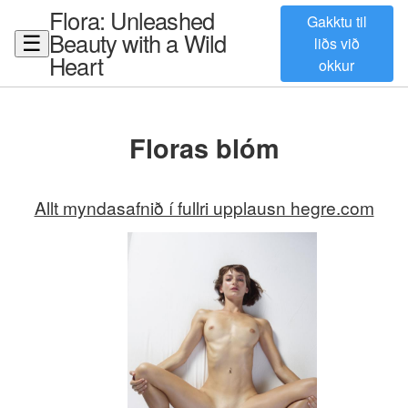
Flora: Unleashed
Gakktu til
Beauty with a Wild
☰
liðs við
Heart
okkur
Floras blóm
Allt myndasafnið í fullri upplausn hegre.com