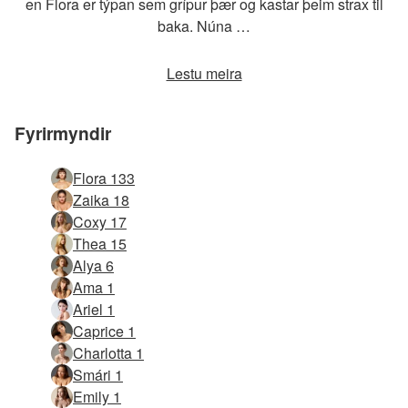
en Flora er týpan sem grípur þær og kastar þeim strax til
baka. Núna …
Lestu meira
Fyrirmyndir
Flora 133
Zaika 18
Coxy 17
Thea 15
Alya 6
Ama 1
Ariel 1
Caprice 1
Charlotta 1
Smári 1
Emily 1