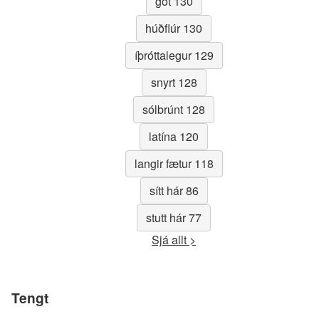
göt 130
húðflúr 130
íþróttalegur 129
snyrt 128
sólbrúnt 128
latína 120
langir fætur 118
sítt hár 86
stutt hár 77
Sjá allt >
Tengt