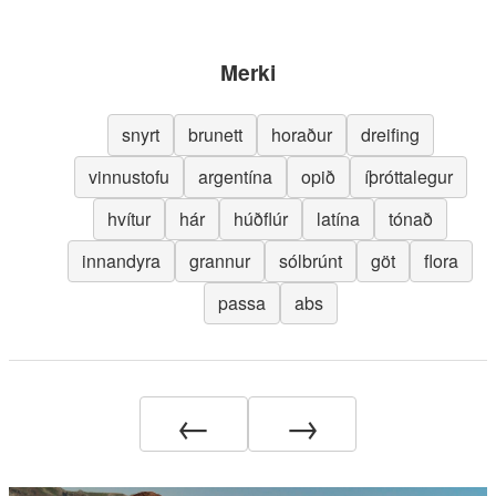
Merki
snyrt
brunett
horaður
dreifing
vinnustofu
argentína
opið
íþróttalegur
hvítur
hár
húðflúr
latína
tónað
innandyra
grannur
sólbrúnt
göt
flora
passa
abs
←
→