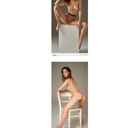
Flóru tónn freistakona