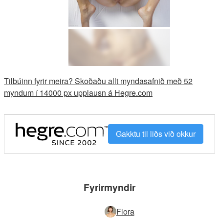
Tilbúinn fyrir meira? Skoðaðu allt myndasafnið með 52
myndum í 14000 px upplausn á Hegre.com
Gakktu til liðs við okkur
Fyrirmyndir
Flora