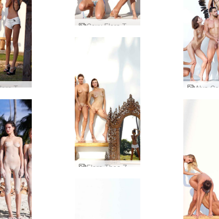
Coxy Flora Thea Zaika bikiní bardaga
Coxy Flora Thea Zaika hugleiðingar eftir Alya
Flora Thea Zaika tvísýn eftir Alya