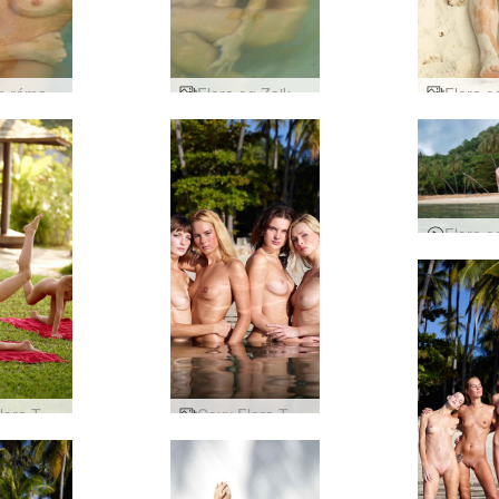
Suðræn rómantík Flora og Zaika
Flora og Zaika kynlíf í sjónum
Coxy Flora Thea Zaika strandhæfni
Coxy Flora Thea Zaika 4 dívur