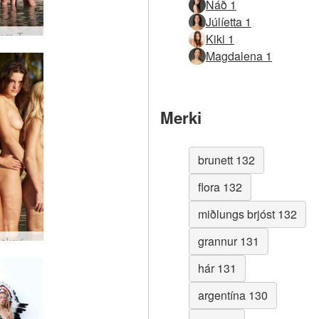
Náð 1
Júlíetta 1
Coxy Flora Thea Zaika blautur líkami
Kiki 1
Magdalena 1
Merki
brunett 132
flora 132
miðlungs brjóst 132
grannur 131
Petter baksviðs Taíland eftir Ally
hár 131
argentína 130