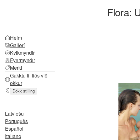
Flora: 
Heim
Gallerí
Kvikmyndir
Fyrirmyndir
Merki
Gakktu til liðs við
okkur
Dökk stilling
Latviešu
Português
Español
Italiano