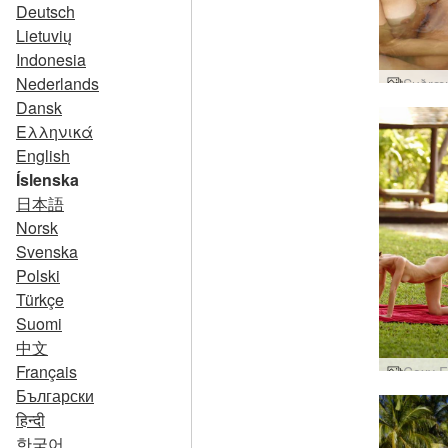
Deutsch
Lietuvių
Indonesia
Nederlands
Dansk
Ελληνικά
English
Íslenska
日本語
Norsk
Svenska
Polski
Türkçe
Suomi
中文
Français
Български
हिन्दी
한국어