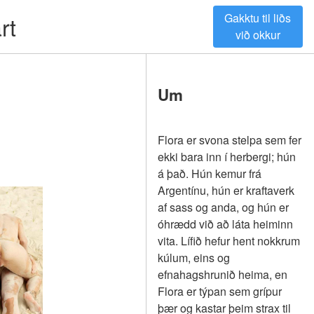
Gakktu til liðs
rt
við okkur
Um
Flora er svona stelpa sem fer
ekki bara inn í herbergi; hún
á það. Hún kemur frá
Argentínu, hún er kraftaverk
af sass og anda, og hún er
óhrædd við að láta heiminn
vita. Lífið hefur hent nokkrum
kúlum, eins og
efnahagshrunið heima, en
Flora er týpan sem grípur
þær og kastar þeim strax til