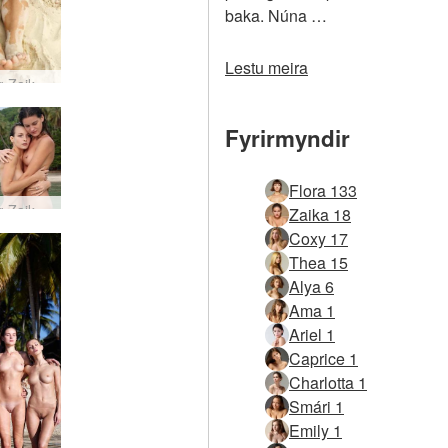
baka. Núna …
Lestu meira
Flora og Zaika Sandy seduction
Fyrirmyndir
Flora 133
Flora og Zaika Tropical Romance
Zaika 18
Coxy 17
Thea 15
Alya 6
Ama 1
Ariel 1
Caprice 1
Charlotta 1
Smári 1
Emily 1