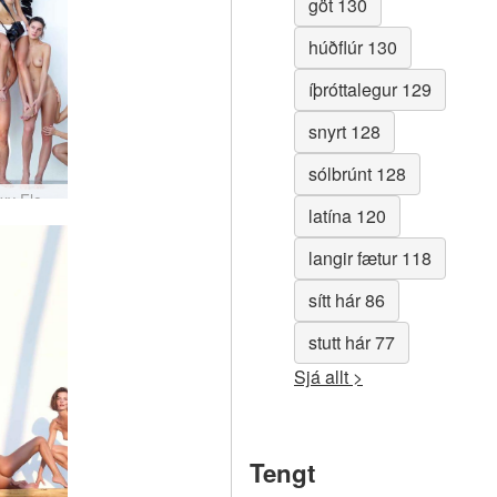
göt 130
húðflúr 130
íþróttalegur 129
snyrt 128
sólbrúnt 128
Alya Coxy Flora Thea Zaika úti stúdíó
latína 120
langir fætur 118
sítt hár 86
stutt hár 77
Sjá allt >
Tengt