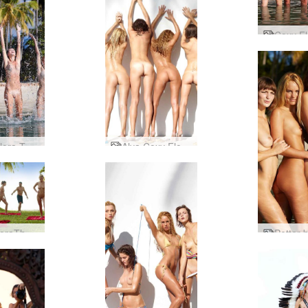
Coxy Flora Thea Zaika stór skvetta
Alya Coxy Flora Thea Zaika suðræn stúdíó
CoxyFloraTheaZaikaNakedWorkout