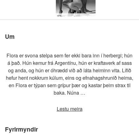
Hegre Draumaheimur
Um
Flora er svona stelpa sem fer ekki bara inn í herbergi; hún
á það. Hún kemur frá Argentínu, hún er kraftaverk af sass
og anda, og hún er óhrædd við að láta heiminn vita. Lífið
hefur hent nokkrum kúlum, eins og efnahagshrunið heima,
en Flora er týpan sem grípur þær og kastar þeim strax til
baka. Núna …
Lestu meira
Fyrirmyndir