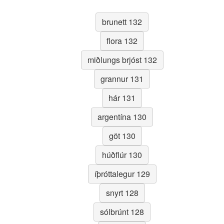
brunett 132
flora 132
miðlungs brjóst 132
grannur 131
hár 131
argentína 130
göt 130
húðflúr 130
íþróttalegur 129
snyrt 128
sólbrúnt 128