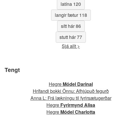
latína 120
langir fætur 118
sítt hár 86
stutt hár 77
Sjá allt >
Tengt
Hegre
Módel Darinal
Hrífandi þokki Önnu: Afhjúpuð fegurð
Anna L: Frá lækningu til fyrirsætugerðar
Hegre
Fyrirmynd Alisa
Hegre
Módel Charlotta