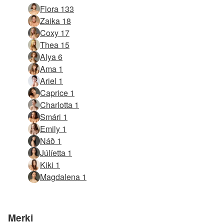
Flora 133
Zaika 18
Coxy 17
Thea 15
Alya 6
Ama 1
Ariel 1
Caprice 1
Charlotta 1
Smári 1
Emily 1
Náð 1
Júlíetta 1
Kiki 1
Magdalena 1
Merki