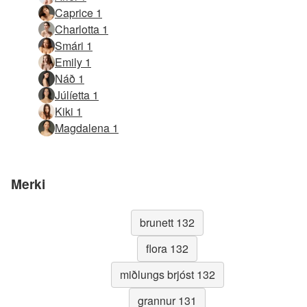
Caprice 1
Charlotta 1
Smári 1
Emily 1
Náð 1
Júlíetta 1
Kiki 1
Magdalena 1
Merki
brunett 132
flora 132
miðlungs brjóst 132
grannur 131