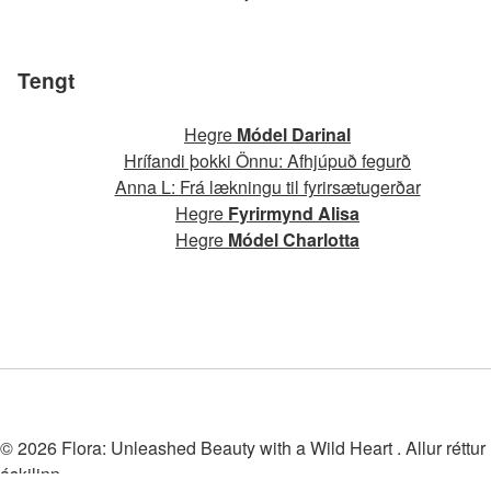
Tengt
Hegre
Módel Darinal
Hrífandi þokki Önnu: Afhjúpuð fegurð
Anna L: Frá lækningu til fyrirsætugerðar
Hegre
Fyrirmynd Alisa
Hegre
Módel Charlotta
© 2026 Flora: Unleashed Beauty with a Wild Heart . Allur réttur
áskilinn.