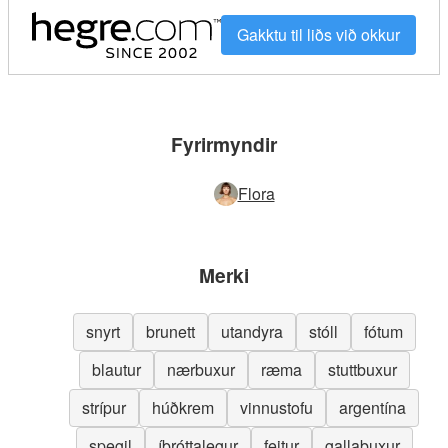
Gakktu til liðs við okkur
Fyrirmyndir
Flora
Merki
snyrt
brunett
utandyra
stóll
fótum
blautur
nærbuxur
ræma
stuttbuxur
strípur
húðkrem
vinnustofu
argentína
spegil
íþróttalegur
feitur
gallabuxur