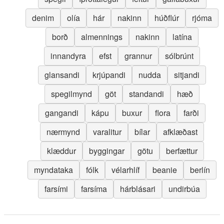
denim
olía
hár
nakinn
húðflúr
rjóma
borð
almennings
nakinn
latína
innandyra
efst
grannur
sólbrúnt
glansandi
krjúpandi
nudda
sitjandi
spegilmynd
göt
standandi
hæð
gangandi
kápu
buxur
flora
farði
nærmynd
varalitur
bílar
afklæðast
klæddur
byggingar
götu
berfættur
myndataka
fólk
vélarhlíf
beanie
berlín
farsími
farsíma
hárblásari
undirbúa