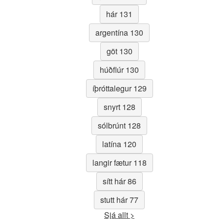
hár 131
argentína 130
göt 130
húðflúr 130
íþróttalegur 129
snyrt 128
sólbrúnt 128
latína 120
langir fætur 118
sítt hár 86
stutt hár 77
Sjá allt >