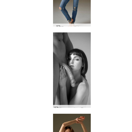
Flora gallabuxur
Flora og Alex Tom frá Finnlandi heiðra hluta annan