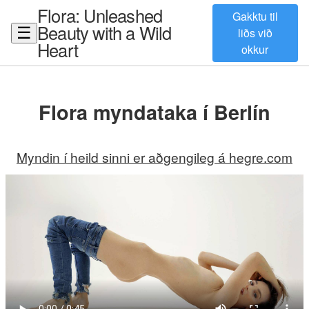
Flora: Unleashed
Gakktu til
Beauty with a Wild
☰
liðs við
Heart
okkur
Flora myndataka í Berlín
Myndin í heild sinni er aðgengileg á hegre.com