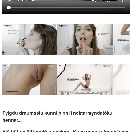
Fylgdu draumastúlkunni þinni í nektarmyndatöku
hennar...
Við höfum öll fengið reynsluna. Kona gengur framhjá þér