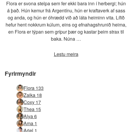
Flora er svona stelpa sem fer ekki bara inn í herbergi; hún
á það. Hún kemur frá Argentínu, hún er kraftaverk af sass
og anda, og hún er óhrædd við að láta heiminn vita. Lífið
hefur hent nokkrum kúlum, eins og efnahagshrunið heima,
en Flora er týpan sem grípur þær og kastar þeim strax til
baka. Núna …
Lestu meira
Fyrirmyndir
Flora 133
Zaika 18
Coxy 17
Thea 15
Alya 6
Ama 1
Ariel 1