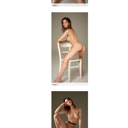
Flóru baráttuandinn
Gróður grimm kvenkyns