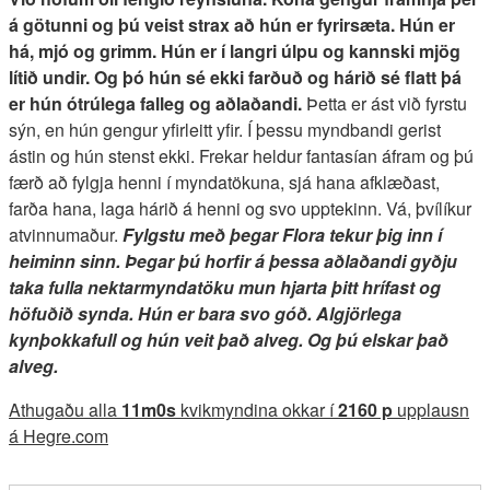
á götunni og þú veist strax að hún er fyrirsæta. Hún er
há, mjó og grimm. Hún er í langri úlpu og kannski mjög
lítið undir. Og þó hún sé ekki farðuð og hárið sé flatt þá
er hún ótrúlega falleg og aðlaðandi.
Þetta er ást við fyrstu
sýn, en hún gengur yfirleitt yfir. Í þessu myndbandi gerist
ástin og hún stenst ekki. Frekar heldur fantasían áfram og þú
færð að fylgja henni í myndatökuna, sjá hana afklæðast,
farða hana, laga hárið á henni og svo upptekinn. Vá, þvílíkur
atvinnumaður.
Fylgstu með þegar Flora tekur þig inn í
heiminn sinn. Þegar þú horfir á þessa aðlaðandi gyðju
taka fulla nektarmyndatöku mun hjarta þitt hrífast og
höfuðið synda. Hún er bara svo góð. Algjörlega
kynþokkafull og hún veit það alveg. Og þú elskar það
alveg.
Athugaðu alla
11m0s
kvikmyndina okkar í
2160 p
upplausn
á Hegre.com