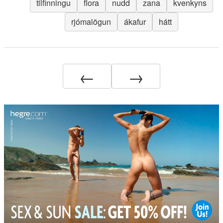
tilfinningu
flora
nudd
zana
kvenkyns
rjómalögun
ákafur
hátt
←
→