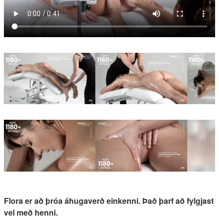
Flora er að þróa áhugaverð einkenni. Það þarf að fylgjast
vel með henni.