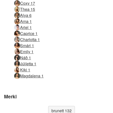
Coxy 17
Thea 15
Alya 6
Ama 1
Ariel 1
Caprice 1
Charlotta 1
Smári 1
Emily 1
Náð 1
Júlíetta 1
Kiki 1
Magdalena 1
Merki
brunett 132