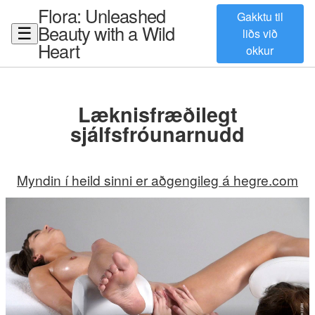
Flora: Unleashed
Gakktu til
Beauty with a Wild
☰
liðs við
Heart
okkur
Læknisfræðilegt
sjálfsfróunarnudd
Myndin í heild sinni er aðgengileg á hegre.com