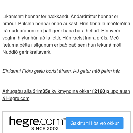
Líkamshiti hennar fer hækkandi. Andardráttur hennar er
hraður. Púlsinn hennar er að aukast. Hún fær alla meðferðina
frá nuddaranum en það gerir hana bara heitari. Einhvern
veginn hlýtur hún að fá léttir. Hún krefst innra prófs. Með
fæturna þétta í stigunum er það það sem hún tekur á móti.
Nuddið gerir kraftaverk.
Einkenni Flóru gætu borist áfram. Þú getur náð þeim hér.
Athugaðu alla
31m35s
kvikmyndina okkar í
2160 p
upplausn
á Hegre.com
Gakktu til liðs við okkur