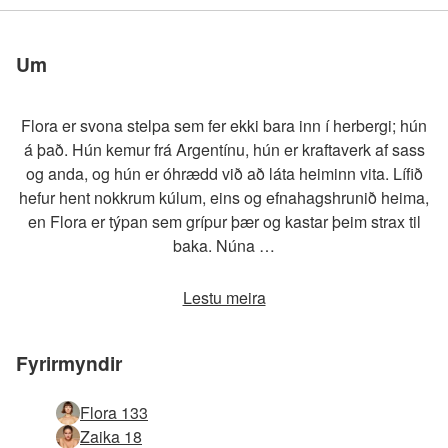
við okkur
við okkur
við okkur
við okkur
við okkur
við okkur
Um
Flora er svona stelpa sem fer ekki bara inn í herbergi; hún
á það. Hún kemur frá Argentínu, hún er kraftaverk af sass
og anda, og hún er óhrædd við að láta heiminn vita. Lífið
hefur hent nokkrum kúlum, eins og efnahagshrunið heima,
en Flora er týpan sem grípur þær og kastar þeim strax til
baka. Núna …
Lestu meira
Fyrirmyndir
Flora 133
Zaika 18