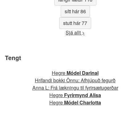
sítt hár 86
stutt hár 77
Sjá allt >
Tengt
Hegre
Módel Darinal
Hrífandi þokki Önnu: Afhjúpuð fegurð
Anna L: Frá lækningu til fyrirsætugerðar
Hegre
Fyrirmynd Alisa
Hegre
Módel Charlotta