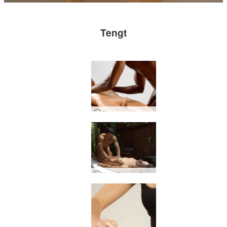
Tengt
Gagnkvæmt erogenous nudd
Male Female Exotic Nudd