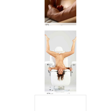
Alex og Flora andlegt nudd hluti 3
Flora gyno sirkus