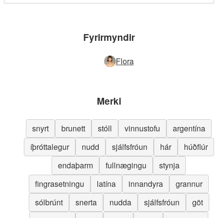
Fyrirmyndir
Flora
Merki
snyrt
brunett
stóll
vinnustofu
argentína
íþróttalegur
nudd
sjálfsfróun
hár
húðflúr
endaþarm
fullnægingu
stynja
fingrasetningu
latína
innandyra
grannur
sólbrúnt
snerta
nudda
sjálfsfróun
göt