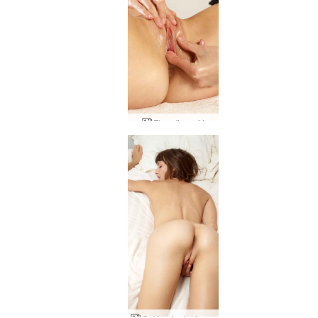
Flora fingraði