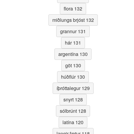
flora 132
miðlungs brjóst 132
grannur 131
hár 131
argentína 130
göt 130
húðflúr 130
íþróttalegur 129
snyrt 128
sólbrúnt 128
latína 120
langir fætur 118