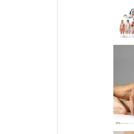
플로
태국