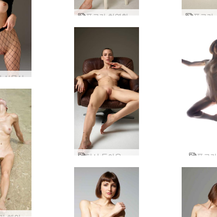
플로라 치열한 여성
 식물상
다시 돌아온 플로라
플로라