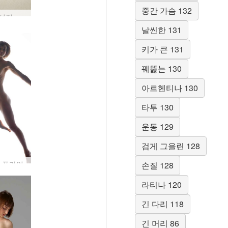
중간 가슴 132
플로라 성적 존재
날씬한 131
키가 큰 131
꿰뚫는 130
아르헨티나 130
타투 130
운동 129
검게 그을린 128
 플라잉
손질 128
라티나 120
긴 다리 118
긴 머리 86