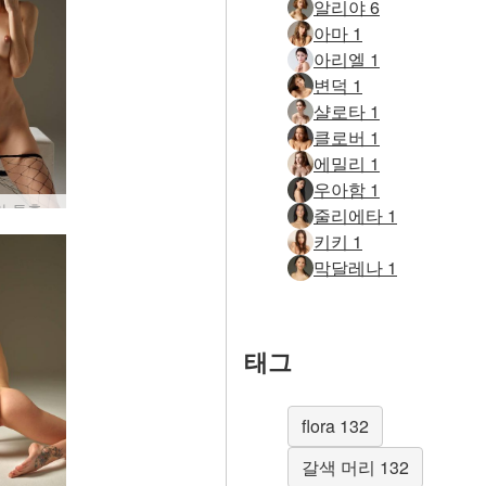
알리야 6
아마 1
아리엘 1
변덕 1
샬로타 1
클로버 1
에밀리 1
우아함 1
라 투혼
줄리에타 1
키키 1
막달레나 1
태그
flora 132
갈색 머리 132