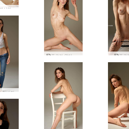
베를린에서의 플로라 사진 촬영
플로라 원더 우먼
플로
 청바지