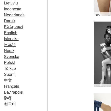
Lietuvių
Indonesia
Nederlands
Dansk
Ελληνικά
English
Íslenska
日本語
Norsk
Svenska
Polski
Türkçe
Suomi
中文
Français
Български
हिन्दी
한국어