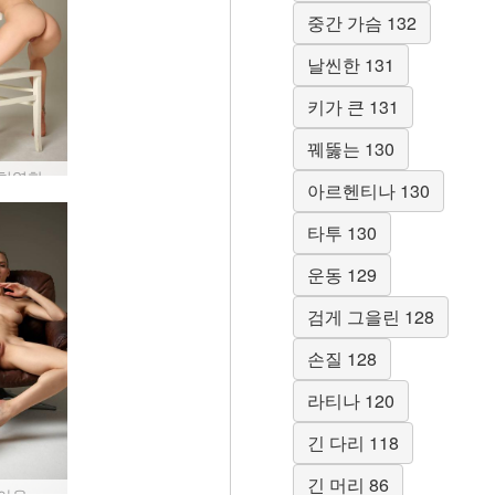
중간 가슴 132
날씬한 131
키가 큰 131
꿰뚫는 130
플로라 치열한 여성
아르헨티나 130
타투 130
운동 129
검게 그을린 128
손질 128
라티나 120
긴 다리 118
긴 머리 86