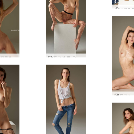
플로라 적합하고 재미
플로라 톤 유혹자