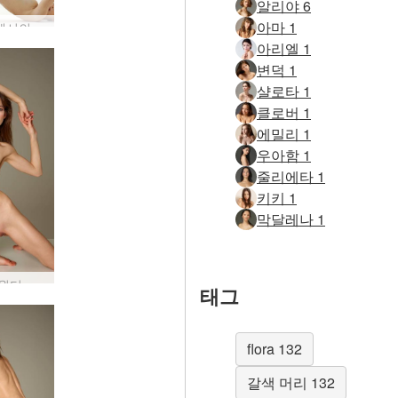
알리야 6
아마 1
베를린에서의 플로라 사진 촬영
아리엘 1
변덕 1
샬로타 1
클로버 1
에밀리 1
우아함 1
줄리에타 1
키키 1
막달레나 1
플로라 원더 우먼
태그
flora 132
갈색 머리 132