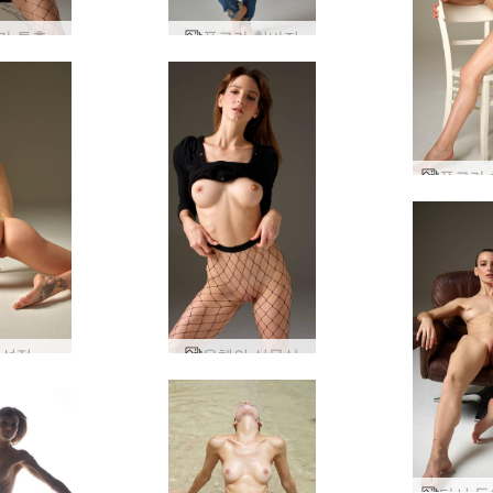
라 투혼
플로라 청바지
플로라 성적 존재
육체의 식물상