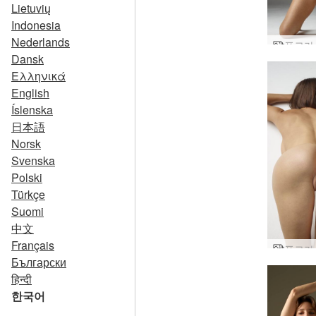
Lietuvių
Indonesia
Nederlands
플로라
Dansk
Ελληνικά
English
Íslenska
日本語
Norsk
Svenska
Polski
Türkçe
Suomi
中文
Français
Български
हिन्दी
한국어