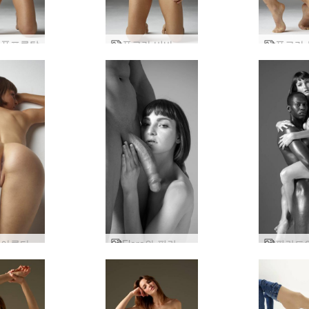
 풀프론탈
플로라 비바 아르헨티나
플로라 아름다운 엉덩이
Flora와 핀란드의 Alex Tom이 2부를 추모합니다.