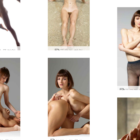
 플라잉
플로라 해안