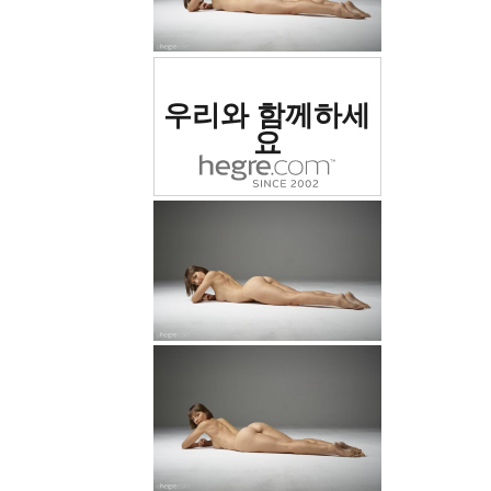
세계 1위 에로틱 사이트
우리와 함께하세
로 평가됨
요