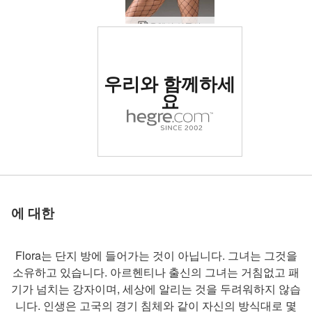
육체의 식물상
세계 1위 에로틱 사이트
우리와 함께하세
로 평가됨
요
세계 1위 에로틱 사이트
세계 1위 에로틱 사이트
세계 1위 에로틱 사이트
세계 1위 에로틱 사이트
세계 1위 에로틱 사이트
세계 1위 에로틱 사이트
우리와 함께하세
우리와 함께하세
우리와 함께하세
우리와 함께하세
우리와 함께하세
우리와 함께하세
플로라 톤 유혹자
플로라 원더 우먼
플로라 웹캠 활동
의료 자위 마사지
플로라 바디 아트
상호 성감 마사지
침대에서 플로라
로 평가됨
로 평가됨
헤그레드림월드
로 평가됨
로 평가됨
로 평가됨
로 평가됨
플로라 청바지
플로라 플라잉
플로라 투혼
플로라 핑거
플로라 감정
꽃잎
플로라 gyno 서커스
Ally의 Petter 백스테이지 태국
베를린에서의 플로라 사진 촬영
바다에서 플로라와 자이카 섹스
Alya Coxy Flora Thea Zaika 트로피컬 스튜디오
Alya Coxy Flora Thea Zaika 야외 스튜디오
Coxy Flora 테아 자이카 빅 스플래쉬
Coxy Flora 테아 자이카 샌디
Alya Coxy Flora Thea Zaika 조각품
Alya Coxy Flora Thea Zaika 사진 세션
플로라 적합하고 재미
플로라 침대 바람둥이
플로라와 자이카 모래 유혹
Coxy Flora Thea Zaika 비치 피트니스
알리야 페인팅 플로라
Coxy Flora Thea Zaika 4 디바
Coxy Flora Thea Zaika 젖은 몸
Coxy Flora Thea Zaika 비키니 배틀
Flora와 핀란드의 Alex Tom이 2부를 추모합니다.
핀란드의 Flora와 Mike Tom이 1부를 추모합니다.
Alya의 Coxy and Flora 바디 밸런스
Alya의 Coxy Flora Thea 젖은 페인트
Alya의 Coxy and Flora 수영장 파티
CoxyFloraTheaZaika벌거벗은운동
Alya의 Coxy Flora Thea Zaika 반사
Alya의 Flora Thea Zaika 복시
Flora 단단한 빛 part1
요
요
요
요
요
요
에 대한
Flora는 단지 방에 들어가는 것이 아닙니다. 그녀는 그것을
소유하고 있습니다. 아르헨티나 출신의 그녀는 거침없고 패
기가 넘치는 강자이며, 세상에 알리는 것을 두려워하지 않습
니다. 인생은 고국의 경기 침체와 같이 자신의 방식대로 몇