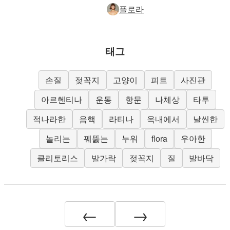
플로라
태그
손질
젖꼭지
고양이
피트
사진관
아르헨티나
운동
항문
나체상
타투
적나라한
음핵
라티나
옥내에서
날씬한
놀리는
꿰뚫는
누워
flora
우아한
클리토리스
발가락
젖꼭지
질
발바닥
←
→