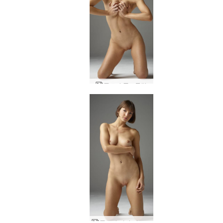
플로라 풀프론탈
플로라 비바 아르헨티나