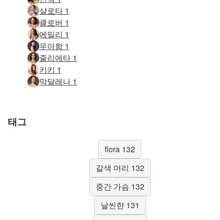
샬로타 1
클로버 1
에밀리 1
우아함 1
줄리에타 1
키키 1
막달레나 1
태그
flora 132
갈색 머리 132
중간 가슴 132
날씬한 131