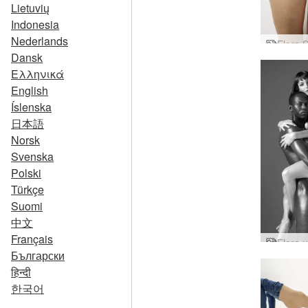
Lietuvių
Indonesia
Nederlands
Dansk
Ελληνικά
English
Íslenska
日本語
Norsk
Svenska
Polski
Türkçe
Suomi
中文
Français
Български
हिन्दी
한국어