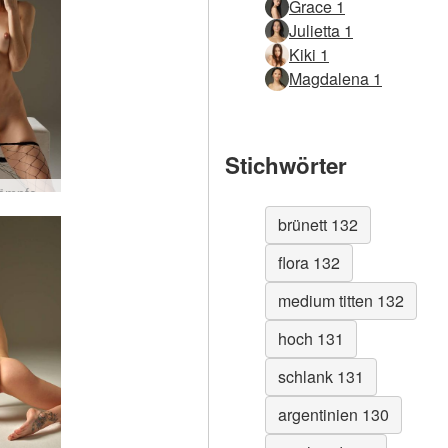
Grace 1
Julietta 1
Kiki 1
Magdalena 1
Stichwörter
Flora Kämpferischer Geist
brünett 132
flora 132
medium titten 132
hoch 131
schlank 131
argentinien 130