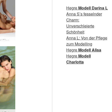
Hegre
Modell Darina L
Anna S’s fesselnder
Charm:
Unverschleierte
Schönheit
Anna L: Von der Pflege
Alex und Flora Die Kunst des Sex
zum Modelling
Hegre
Modell Alisa
Hegre
Modell
Charlotta