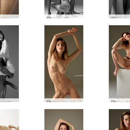
Flora Schöne Pobacken
Hegres Traumwelt
Flora und Mike Tom of Finland Tribut Teil eins
Flora Fit und Fun