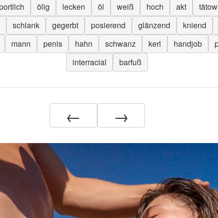
portlich
ölig
lecken
öl
weiß
hoch
akt
tätow
schlank
gegerbt
posierend
glänzend
kniend
mann
penis
hahn
schwanz
kerl
handjob
interracial
barfuß
←
→