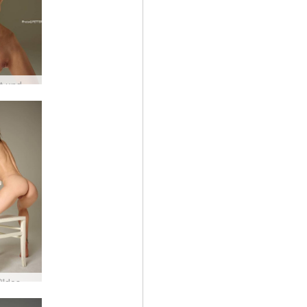
Flora Fit und Fun
Flora Wildes Weibchen