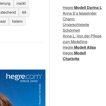
ierung
nackt
Hegre
Modell Darina L
stechend
69
Anna S’s fesselnder
Charm:
paar
hetero
Unverschleierte
Schönheit
Anna L: Von der Pflege
zum Modelling
Hegre
Modell Alisa
Hegre
Modell
Charlotta