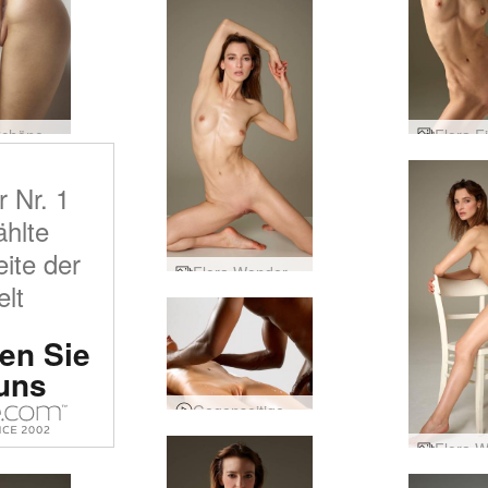
Flora Schöne Pobacken
r Nr. 1
hlte
eite der
Flora Wonder Woman
lt
n Sie
uns
Gegenseitige Erotikmassage