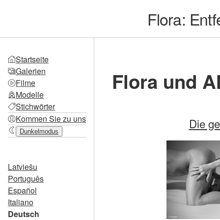
Flora: Ent
Startseite
Galerien
Flora und Al
Filme
Modelle
Stichwörter
Kommen Sie zu uns
Die ge
Dunkelmodus
Latviešu
Português
Español
Italiano
Deutsch