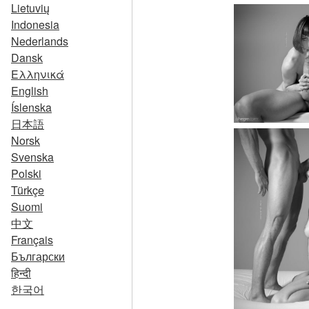
Lietuvių
Indonesia
Nederlands
Dansk
Ελληνικά
English
Íslenska
日本語
Norsk
Svenska
Polski
Türkçe
Suomi
中文
Français
Български
हिन्दी
한국어