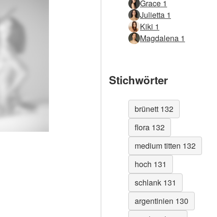
Grace 1
Julietta 1
Kiki 1
Magdalena 1
Stichwörter
brünett 132
flora 132
medium titten 132
hoch 131
schlank 131
argentinien 130