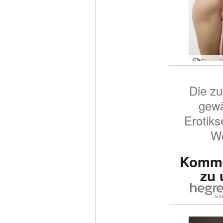
Die zu
gewä
Erotiks
We
Komme
zu 