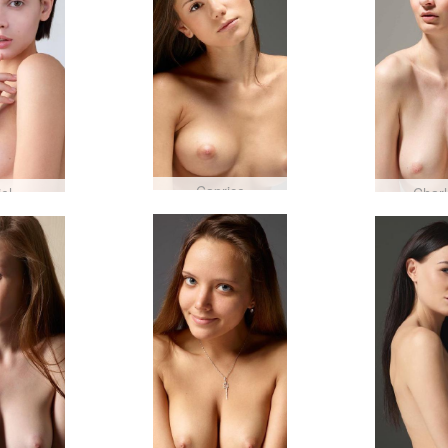
Caprice
iel
Charl