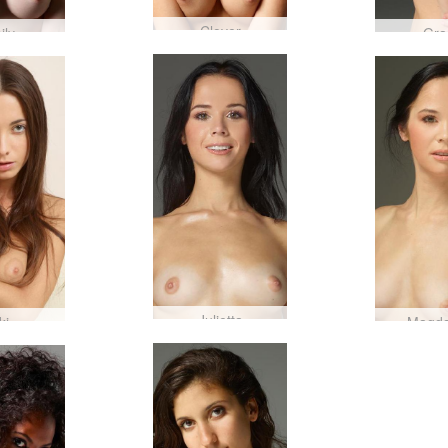
Clover
ily
Gra
Julietta
ki
Magda