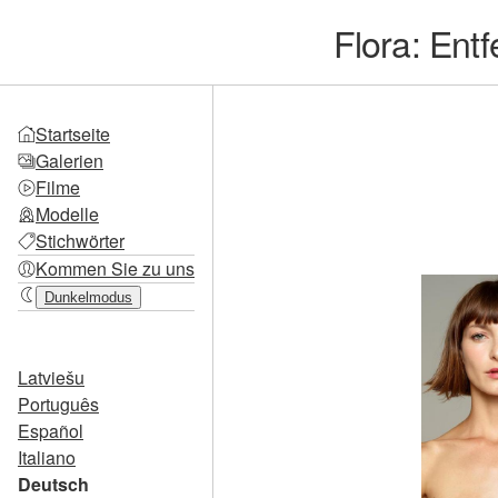
Flora: Ent
Startseite
Galerien
Filme
Modelle
Stichwörter
Kommen Sie zu uns
Dunkelmodus
Latviešu
Português
Español
Italiano
Deutsch