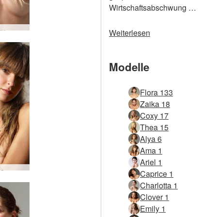
Wirtschaftsabschwung …
xy
Weiterlesen
Modelle
Flora 133
Zaika 18
Coxy 17
Thea 15
Alya 6
Ama 1
Ariel 1
a
Caprice 1
Charlotta 1
Clover 1
Emily 1