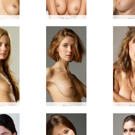
ora
Zaika
Co
ea
Alya
Am