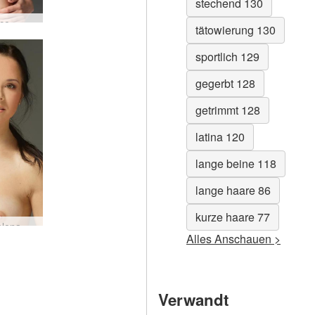
stechend 130
ce
tätowierung 130
sportlich 129
gegerbt 128
getrimmt 128
latina 120
lange beine 118
lange haare 86
kurze haare 77
lena
Alles Anschauen >
Verwandt