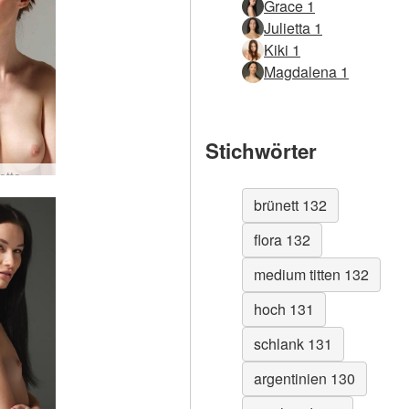
Grace 1
Julietta 1
Kiki 1
Magdalena 1
Stichwörter
otta
brünett 132
flora 132
medium titten 132
hoch 131
schlank 131
argentinien 130