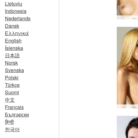
Lietuvių
Indonesia
Nederlands
Fl
Dansk
Ελληνικά
English
Íslenska
日本語
Norsk
Svenska
Polski
Türkçe
Suomi
中文
Français
Th
Български
हिन्दी
한국어