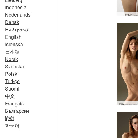
Indonesia
Nederlands
Flo
Dansk
Ελληνικά
English
Íslenska
日本語
Norsk
Svenska
Polski
Türkçe
Suomi
中文
Français
Български
हिन्दी
한국어