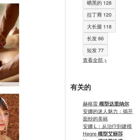
晒黑的 128
拉丁裔 120
大长腿 118
长发 86
短发 77
查看全部 >
有关的
Alex 和 Flora 性感按摩第 3 部分
赫格雷
模型达里纳尔
安娜的迷人魅力：揭开
面纱的美丽
安娜·L：从治疗到建模
Hegre
模型艾丽莎