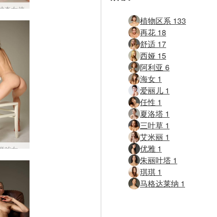
神奇女侠
植物区系 133
再花 18
舒适 17
西娅 15
阿利亚 6
海女 1
爱丽儿 1
任性 1
夏洛塔 1
三叶草 1
艾米丽 1
优雅 1
群凶女
朱丽叶塔 1
琪琪 1
马格达莱纳 1