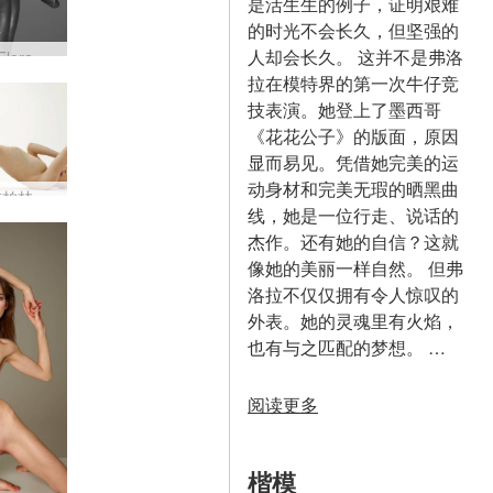
是活生生的例子，证明艰难
的时光不会长久，但坚强的
人却会长久。 这并不是弗洛
芬兰的 Flora 和 Mike Tom 致敬第一部分
拉在模特界的第一次牛仔竞
技表演。她登上了墨西哥
《花花公子》的版面，原因
显而易见。凭借她完美的运
动身材和完美无瑕的晒黑曲
Flora 在柏林拍摄
线，她是一位行走、说话的
杰作。还有她的自信？这就
像她的美丽一样自然。 但弗
洛拉不仅仅拥有令人惊叹的
外表。她的灵魂里有火焰，
也有与之匹配的梦想。 …
阅读更多
楷模