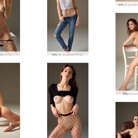
植物群
群斗志
弗洛拉牛仔裤
植物