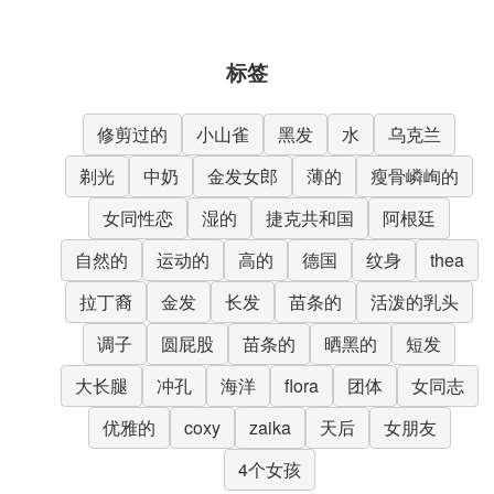
标签
修剪过的
小山雀
黑发
水
乌克兰
剃光
中奶
金发女郎
薄的
瘦骨嶙峋的
女同性恋
湿的
捷克共和国
阿根廷
自然的
运动的
高的
德国
纹身
thea
拉丁裔
金发
长发
苗条的
活泼的乳头
调子
圆屁股
苗条的
晒黑的
短发
大长腿
冲孔
海洋
flora
团体
女同志
优雅的
coxy
zaika
天后
女朋友
4个女孩