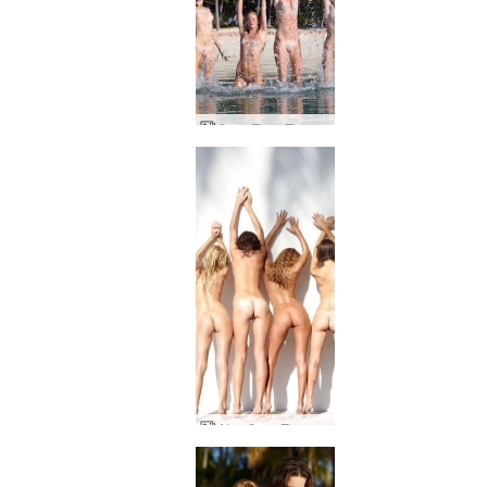
Coxy Flora Thea Zaika 大飞溅
Alya Coxy Flora Thea Zaika 热带工作室