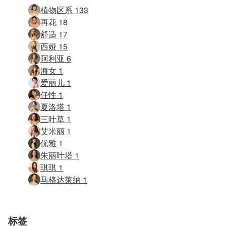
植物区系 133
再花 18
舒适 17
西娅 15
阿利亚 6
海女 1
爱丽儿 1
任性 1
夏洛塔 1
三叶草 1
艾米丽 1
优雅 1
朱丽叶塔 1
琪琪 1
马格达莱纳 1
标签