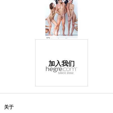
Alya Coxy Flora Thea Zaika 户外工作室
被评为世界排名第一的
加入我们
色情网站
被评为世界排名第一的
被评为世界排名第一的
被评为世界排名第一的
被评为世界排名第一的
被评为世界排名第一的
被评为世界排名第一的
Flora 和 Mike 塑身
植物群适合和乐趣
躺在床上的植物体
Flora 在柏林拍摄
Flora 硬光 part1
植物群太阳和海
弗洛拉海滩女孩
植物色调的妖妇
床上的植物群落
迈克奶油弗洛拉
果肉中的植物群
弗洛拉又回来了
植物区系展示
弗洛拉床调情
植物区系手指
植物群凶女
弗洛拉海岸
Flora 美臀
植物情怀
花白床单
植物群
植物花
弗洛拉赤身裸体在沙滩上
来自布宜诺斯艾利斯的植物群
植物群奶油迈克第 1 部分
Alya 的 Flora Thea Zaika 双重视觉
Flora 和 Mike 性爱机器人
Alya 的 Coxy 和 Flora 泳池派对
Alya 的 Coxy 和 Flora 身体平衡
Alya 的 Flora 和 Alex 主人和情妇
Alya Coxy Flora Thea Zaika 雕塑
Alya Coxy Flora Thea Zaika 合影
Coxy Flora Thea Zaika 桑迪
Coxy Flora Thea Zaika 海滩健身
Alya 的 Coxy Flora Thea 湿漆
CoxyFloraTheaZaika赤裸裸的锻炼
Flora 和 Zaika 在海中做爱
Flora 和 Zaika 沙质诱惑
Flora 和 Zaika 热带浪漫
Flora 和 Zaika 热带浪漫
Flora 网络摄像头动作
加入我们
加入我们
加入我们
加入我们
加入我们
加入我们
色情网站
色情网站
色情网站
色情网站
色情网站
色情网站
关于