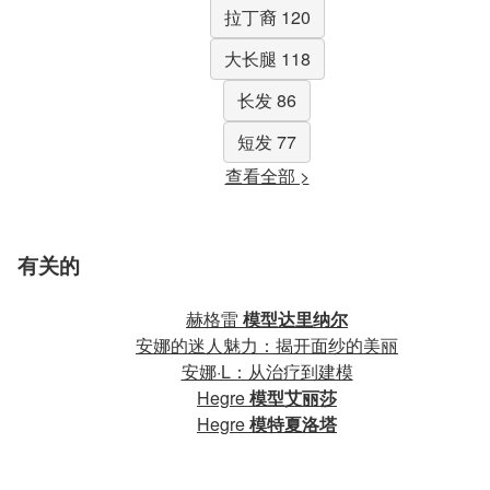
拉丁裔 120
大长腿 118
长发 86
短发 77
查看全部 >
有关的
赫格雷
模型达里纳尔
安娜的迷人魅力：揭开面纱的美丽
安娜·L：从治疗到建模
Hegre
模型艾丽莎
Hegre
模特夏洛塔