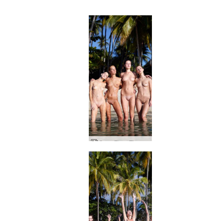
Coxy Flora Thea Zaika 湿身