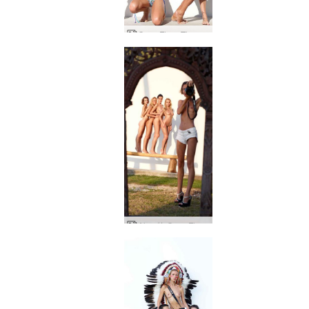
Coxy Flora Thea Zaika 比基尼 战斗
Alya 的 Coxy Flora Thea Zaika 反思