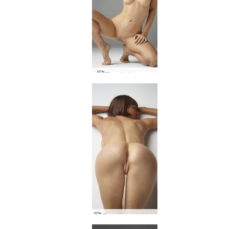
Flora beleza nus
Flora lindas nádegas