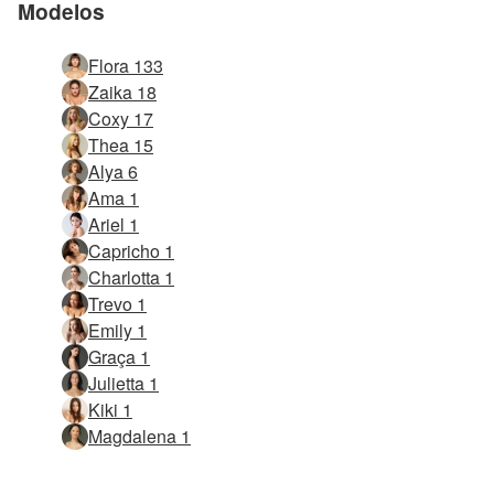
Modelos
Flora 133
Zaika 18
Coxy 17
Thea 15
Alya 6
Ama 1
Ariel 1
Capricho 1
Charlotta 1
Trevo 1
Emily 1
Graça 1
Julietta 1
Kiki 1
Magdalena 1