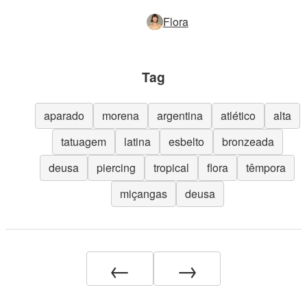
Flora
Tag
aparado
morena
argentina
atlético
alta
tatuagem
latina
esbelto
bronzeada
deusa
piercing
tropical
flora
têmpora
miçangas
deusa
←
→