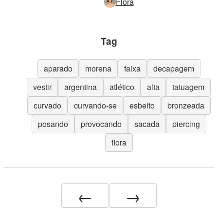
Flora
Tag
aparado
morena
faixa
decapagem
vestir
argentina
atlético
alta
tatuagem
curvado
curvando-se
esbelto
bronzeada
posando
provocando
sacada
piercing
flora
←
→