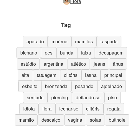
Flora
Tag
aparado
morena
mamilos
raspada
bichano
pés
bunda
faixa
decapagem
estúdio
argentina
atlético
jeans
ânus
alta
tatuagem
clitóris
latina
principal
esbelto
bronzeada
posando
ajoelhado
sentado
piercing
deitando-se
piso
idiota
flora
fechar-se
clitóris
regata
mamilo
descalço
vagina
solas
butthole