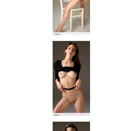
Flora feroz fêmea
Flora em carne e osso