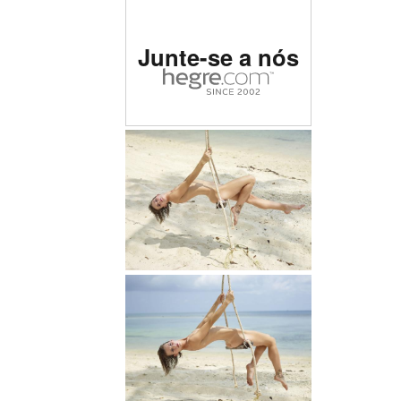
Classificado como o site
Junte-se a nós
erótico nº 1 do mundo