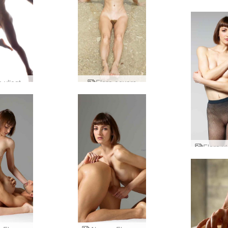
a vliegt
Flora oevers