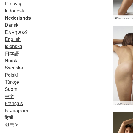
Lietuvių
Indonesia
Nederlands
Dansk
Ελληνικά
English
Íslenska
日本語
Norsk
Svenska
Polski
Türkçe
Suomi
中文
Français
Български
हिन्दी
한국어