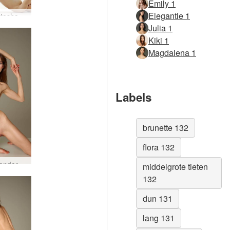
Emily 1
Elegantie 1
Flora-fotoshoot in Berlijn
Julia 1
Kiki 1
Magdalena 1
Labels
brunette 132
flora 132
Flora wondervrouw
middelgrote tieten
132
dun 131
lang 131