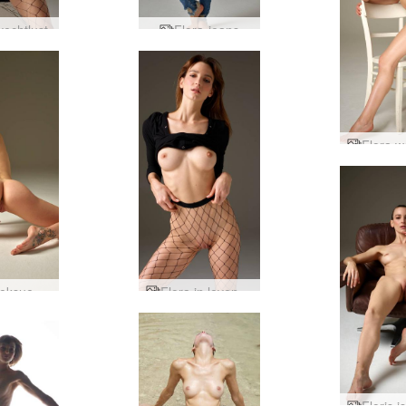
vechtlust
Flora-jeans
Flora seksueel wezen
Flora in levende lijve