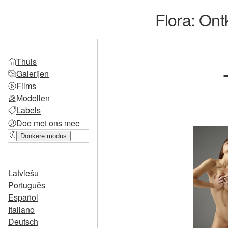
Flora: Ont
Thuis
Galerijen
Films
Modellen
Labels
Doe met ons mee
Donkere modus
Latviešu
Português
Español
Italiano
Deutsch