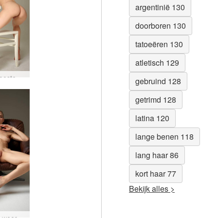
argentinië 130
doorboren 130
tatoeëren 130
atletisch 129
Flora woeste vrouw
gebruind 128
getrimd 128
latina 120
lange benen 118
lang haar 86
kort haar 77
Bekijk alles >