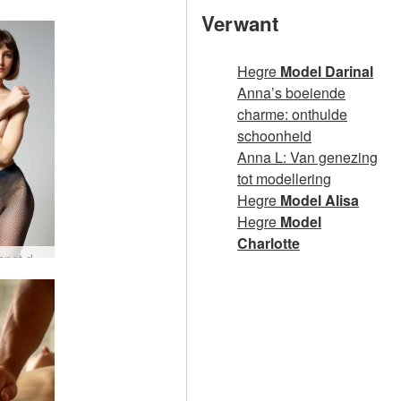
Floris is weer terug
Verwant
Hegre
Model Darinal
Anna’s boeiende
charme: onthulde
schoonheid
Anna L: Van genezing
tot modellering
Hegre
Model Alisa
Hegre
Model
Charlotte
Flora visnet deel2