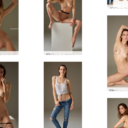
it en leuk
Flora getinte verleidster