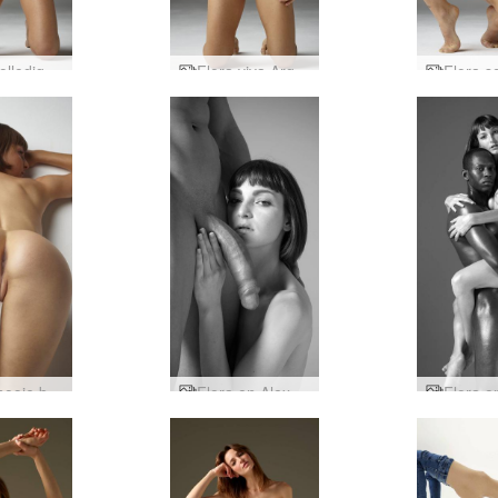
Flora volledig frontaal
Flora viva Argentinië
Flora mooie billen
Flora en Alex Tom uit Finland brengen een eerbetoon aan deel twee