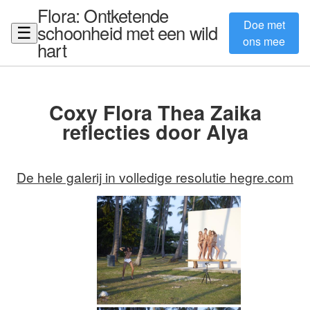
Flora: Ontketende
Doe met
schoonheid met een wild
☰
ons mee
hart
Coxy Flora Thea Zaika
reflecties door Alya
De hele galerij in volledige resolutie hegre.com