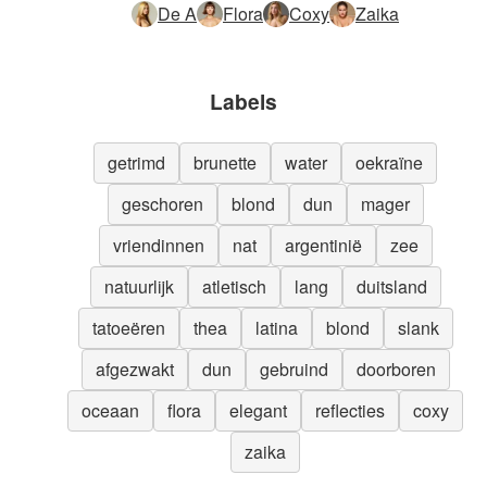
De A
Flora
Coxy
Zaika
Labels
getrimd
brunette
water
oekraïne
geschoren
blond
dun
mager
vriendinnen
nat
argentinië
zee
natuurlijk
atletisch
lang
duitsland
tatoeëren
thea
latina
blond
slank
afgezwakt
dun
gebruind
doorboren
oceaan
flora
elegant
reflecties
coxy
zaika