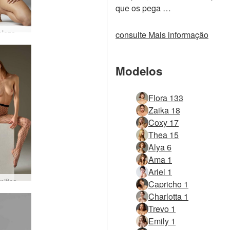
que os pega …
Flora beleza nus
consulte Mais informação
Modelos
Flora 133
Zaika 18
Coxy 17
Thea 15
Alya 6
Ama 1
Ariel 1
Flora tonificada sedutora
Capricho 1
Charlotta 1
Trevo 1
Emily 1