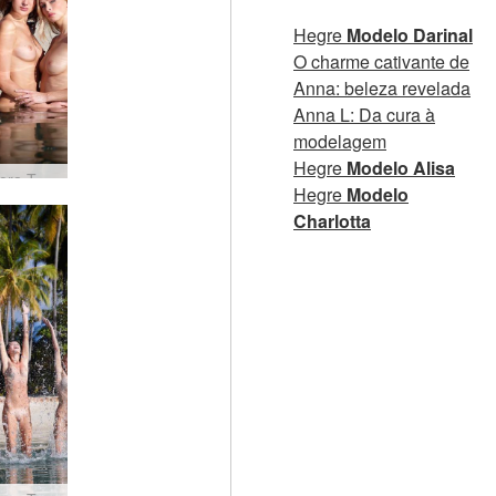
Hegre
Modelo Darinal
O charme cativante de
Anna: beleza revelada
Anna L: Da cura à
modelagem
Hegre
Modelo Alisa
Coxy Flora Thea Zaika 4 divas
Hegre
Modelo
Charlotta