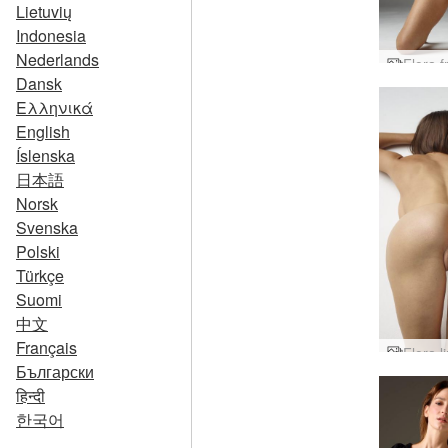
Lietuvių
Indonesia
Nederlands
Dansk
Ελληνικά
English
Íslenska
日本語
Norsk
Svenska
Polski
Türkçe
Suomi
中文
Français
Български
हिन्दी
한국어