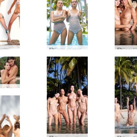
Tinta úmida Coxy Flora Thea de Alya
Festa na piscina Coxy and Flora por Alya
Romance Tropical Flora e Zaika