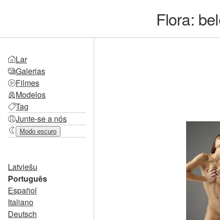
Flora: be
Lar
Galerias
Filmes
Modelos
Tag
Junte-se a nós
Modo escuro
Latviešu
Português
Español
Italiano
Deutsch