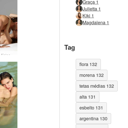
Graça 1
Julietta 1
Kiki 1
Magdalena 1
Tag
Atração física de Alex e Flora parte 2
flora 132
morena 132
tetas médias 132
alta 131
esbelto 131
argentina 130