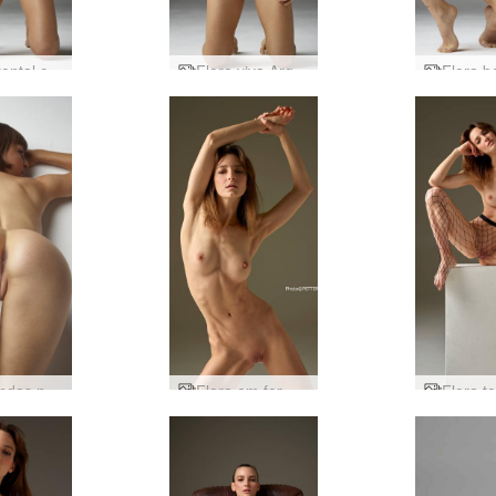
Flora frontal completa
Flora viva Argentina
Flora lindas nádegas
Flora em forma e divertida