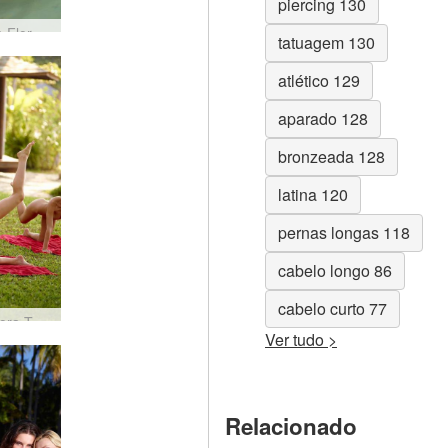
piercing 130
Sexo de Flora e Zaika no mar
tatuagem 130
atlético 129
aparado 128
bronzeada 128
latina 120
pernas longas 118
cabelo longo 86
cabelo curto 77
Coxy Flora Thea Zaika praia fitness
Ver tudo >
Relacionado