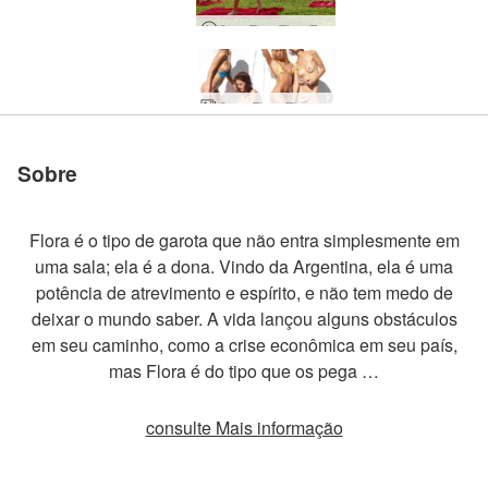
CoxyFloraTheaZaikaNakedWorkout
Coxy Flora Thea Zaika batalha de biquínis
Coxy Flora Thea Zaika arenosa
Reflexões de Coxy Flora Thea Zaika por Alya
Estúdio ao ar livre Alya Coxy Flora Thea Zaika
Sobre
Flora é o tipo de garota que não entra simplesmente em
uma sala; ela é a dona. Vindo da Argentina, ela é uma
potência de atrevimento e espírito, e não tem medo de
deixar o mundo saber. A vida lançou alguns obstáculos
em seu caminho, como a crise econômica em seu país,
mas Flora é do tipo que os pega …
consulte Mais informação