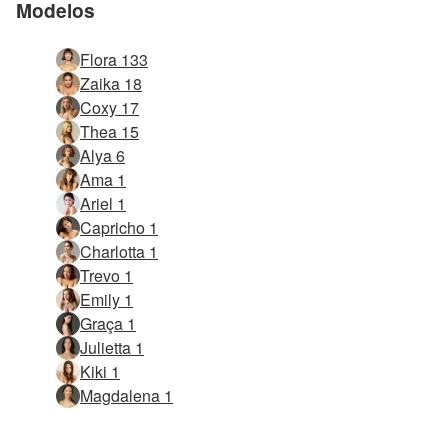
Modelos
Flora 133
Zaika 18
Coxy 17
Thea 15
Alya 6
Ama 1
Ariel 1
Capricho 1
Charlotta 1
Trevo 1
Emily 1
Graça 1
Julietta 1
Kiki 1
Magdalena 1