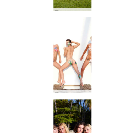
Coxy Flora Thea Zaika praia fitness
Tinta úmida Coxy Flora Thea de Alya