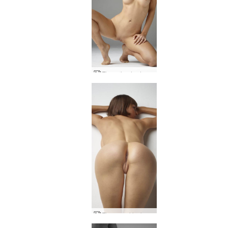
Flora skønhed nøgenbilleder
Flora smukke balder