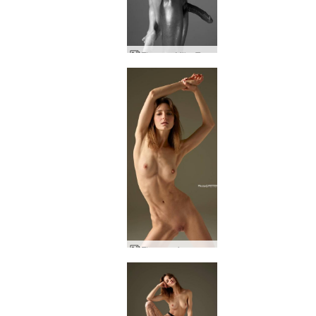
Flora og Mike Tom fra Finland hyldes første del
Flora pasform og sjov