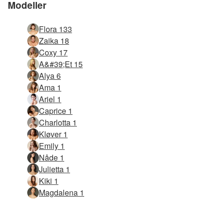
Modeller
Flora 133
Zaika 18
Coxy 17
A&#39;et 15
Alya 6
Ama 1
Ariel 1
Caprice 1
Charlotta 1
Kløver 1
Emily 1
Nåde 1
Julietta 1
Kiki 1
Magdalena 1