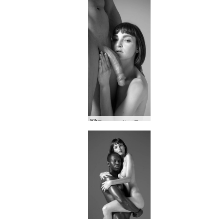
Flora og Alex Tom fra Finland hylder del to