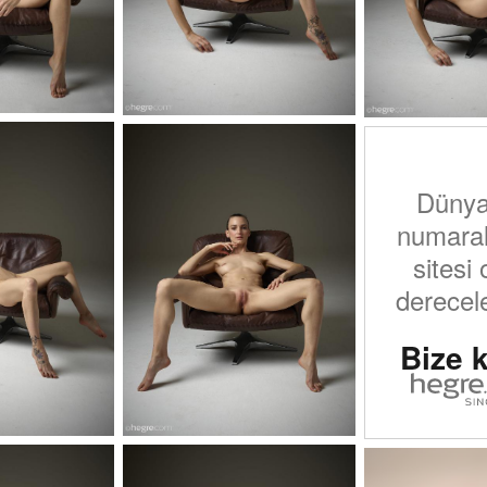
Dünya
numaralı
sitesi 
derecele
Bize k