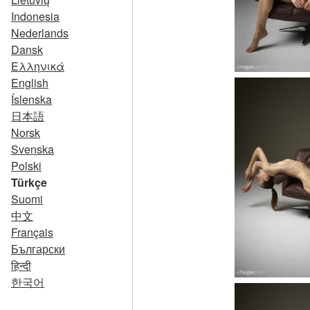
Indonesia
Nederlands
Dansk
Ελληνικά
English
Íslenska
日本語
Norsk
Svenska
Polski
Türkçe
Suomi
中文
Français
Български
हिन्दी
한국어