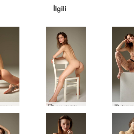
İlgili
Flora cinsel varlık
Flora şiddetli kadın