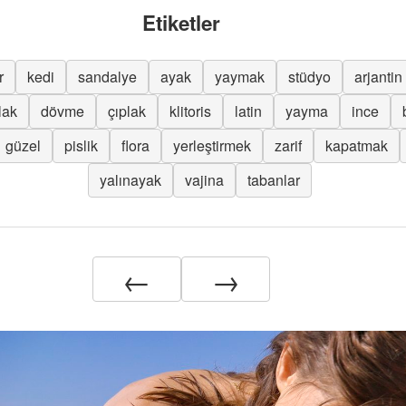
Etiketler
r
kedi
sandalye
ayak
yaymak
stüdyo
arjantin
lak
dövme
çıplak
klitoris
latin
yayma
ince
güzel
pislik
flora
yerleştirmek
zarif
kapatmak
yalınayak
vajina
tabanlar
←
→