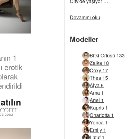
City'de yaşıyor …
Devamını oku
Modeller
Bitki Örtüsü 133
nın 1
Zaika 18
 erotik
Coxy 17
olarak
Thea 15
ndirildi
Alya 6
Ama 1
atılın
Ariel 1
Kapris 1
Charlotta 1
Yonca 1
Emily 1
Lütuf 1