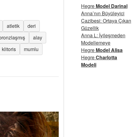
Hegre
Model Darinal
Anna’nın Büyüleyici
Cazibesi: Ortaya Çıkan
atletik
deri
Güzellik
Anna L: İyileşmeden
bronzlaşmış
alay
Modellemeye
klitoris
mumlu
Hegre
Model Alisa
Hegre
Charlotta
Modeli