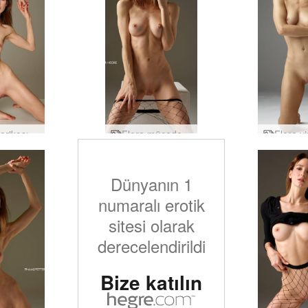
Flora harikası kadın
Flora mücadele ruhu
Dünyanın 1
numaralı erotik
sitesi olarak
derecelendirildi
Bize katılın