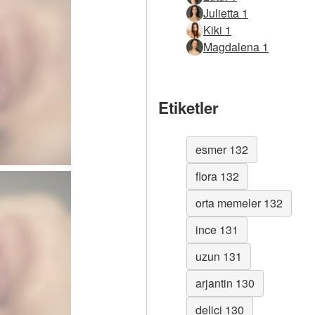
Julietta 1
Kiki 1
Magdalena 1
Etiketler
esmer 132
flora 132
orta memeler 132
ince 131
uzun 131
arjantin 130
delici 130