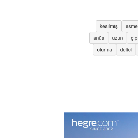
kesilmiş
esme
anüs
uzun
çıp
oturma
delici