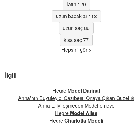
latin 120
uzun bacaklar 118
uzun saç 86
kısa saç 77
Hepsini gör >
İlgili
Hegre
Model Darinal
Anna’nın Büyüleyici Cazibesi: Ortaya Çıkan Güzellik
Anna L: İyileşmeden Modellemeye
Hegre
Model Alisa
Hegre
Charlotta Modeli