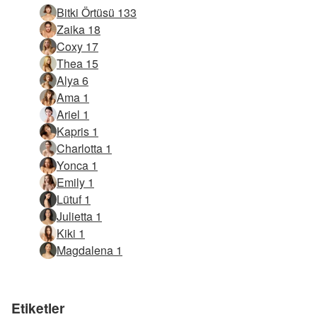
Bitki Örtüsü 133
Zaika 18
Coxy 17
Thea 15
Alya 6
Ama 1
Ariel 1
Kapris 1
Charlotta 1
Yonca 1
Emily 1
Lütuf 1
Julietta 1
Kiki 1
Magdalena 1
Etiketler