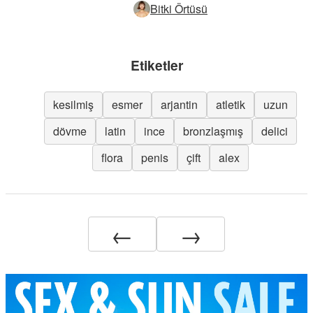
Bitki Örtüsü
Etiketler
kesilmiş
esmer
arjantin
atletik
uzun
dövme
latin
ince
bronzlaşmış
delici
flora
penis
çift
alex
←
→