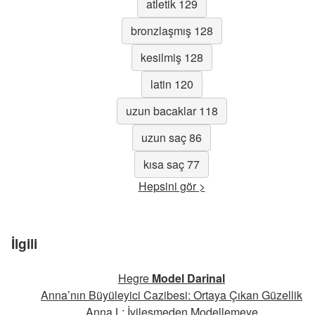
atletik 129
bronzlaşmış 128
kesilmiş 128
latin 120
uzun bacaklar 118
uzun saç 86
kısa saç 77
Hepsini gör >
İlgili
Hegre
Model Darinal
Anna’nın Büyüleyici Cazibesi: Ortaya Çıkan Güzellik
Anna L: İyileşmeden Modellemeye