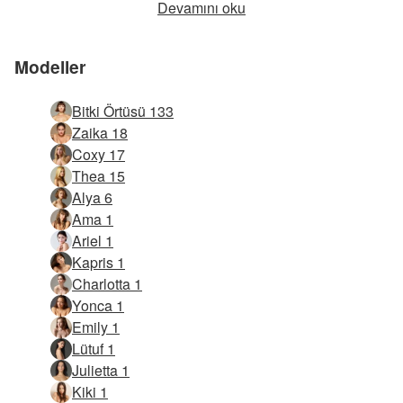
Devamını oku
Modeller
Bitki Örtüsü 133
Zaika 18
Coxy 17
Thea 15
Alya 6
Ama 1
Ariel 1
Kapris 1
Charlotta 1
Yonca 1
Emily 1
Lütuf 1
Julietta 1
Kiki 1