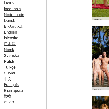
Lietuvių
Indonesia
Nederlands
Dansk
Ελληνικά
English
Íslenska
日本語
Norsk
Svenska
Polski
Türkçe
Suomi
中文
Français
Български
हिन्दी
한국어