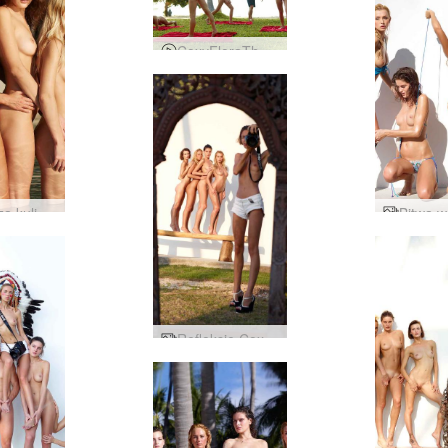
CoxyFloraTheaZaikaNakedWorkout
Petter za kulisami Tajlandii przez Ally
Refleksje Coxy Flora Thea Zaika autorstwa Alyi