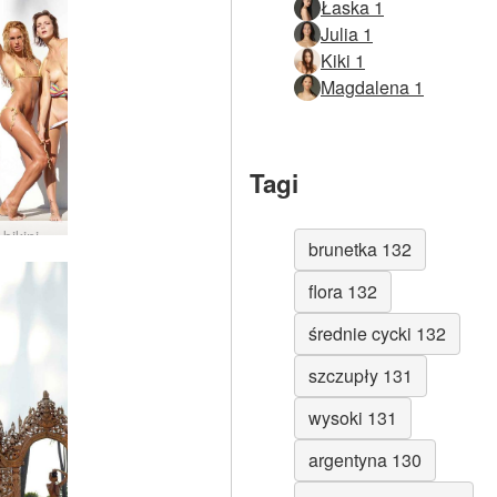
Łaska 1
Julia 1
Kiki 1
Magdalena 1
Tagi
Bitwa w bikini Coxy Flora Thea Zaika
brunetka 132
flora 132
średnie cycki 132
szczupły 131
wysoki 131
argentyna 130