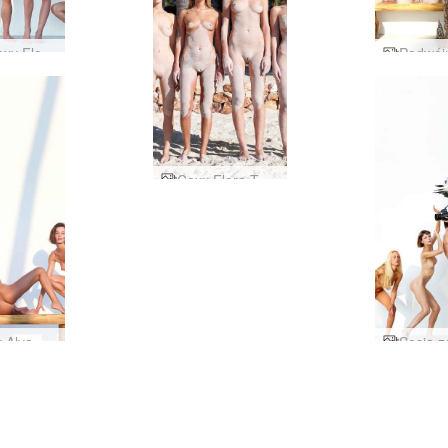
Alya Coxy Flora Thea Zaika studio plenerowe
Coxy Flora Thea Zaika piaskowa
Rzeźby Alya Coxy Flora Thea Zaika