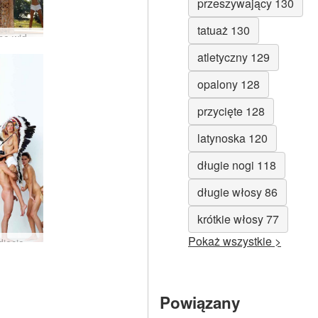
przeszywający 130
tatuaż 130
Podwójne widzenie Flora Thea Zaika autorstwa Alyi
atletyczny 129
opalony 128
przycięte 128
latynoska 120
długie nogi 118
długie włosy 86
krótkie włosy 77
Pokaż wszystkie >
Sesja zdjęciowa Alyi Coxy Flory Thei Zaika
Powiązany