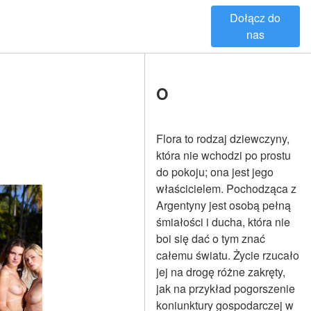
Dołącz do
nas
O
Flora to rodzaj dziewczyny,
która nie wchodzi po prostu
do pokoju; ona jest jego
właścicielem. Pochodząca z
Argentyny jest osobą pełną
śmiałości i ducha, która nie
boi się dać o tym znać
całemu światu. Życie rzucało
jej na drogę różne zakręty,
jak na przykład pogorszenie
koniunktury gospodarczej w