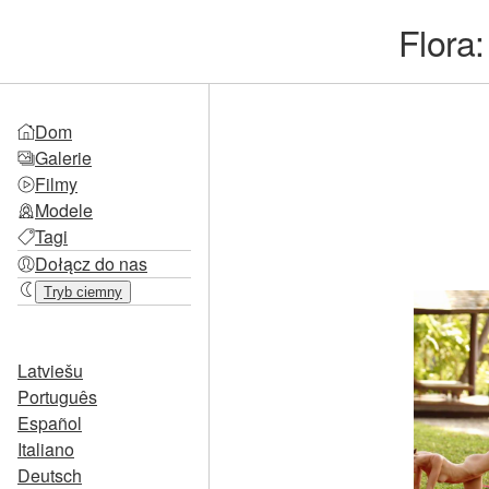
Flora
Dom
Galerie
Filmy
Modele
Tagi
Dołącz do nas
Tryb ciemny
Latviešu
Português
Español
Italiano
Deutsch