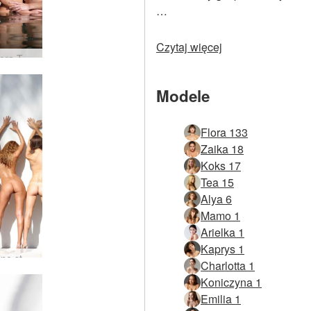
…
Czytaj więcej
Coxy Flora Thea Zaika 4 divy
Modele
Flora 133
Zaika 18
Koks 17
Tea 15
Alya 6
Mamo 1
Arielka 1
Kaprys 1
Tropikalne studio Alya Coxy Flora Thea Zaika
Charlotta 1
Koniczyna 1
Emilia 1