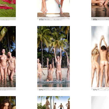
Fitness plażowy Coxy Flora Thea Zaika
Mokra farba Coxy Flora Thea firmy Alya
Mokre body Coxy Flora Thea Zaika
Coxy Flora Thea Zaika duży plusk