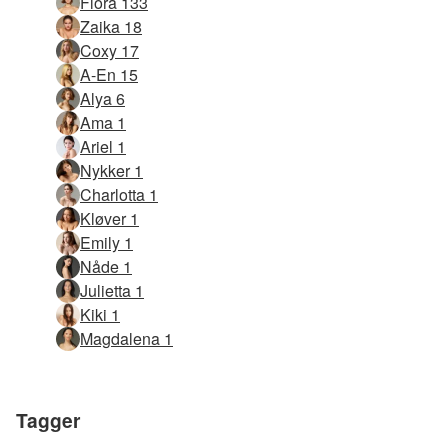
Flora 133
Zaika 18
Coxy 17
A-En 15
Alya 6
Ama 1
Ariel 1
Nykker 1
Charlotta 1
Kløver 1
Emily 1
Nåde 1
Julietta 1
Kiki 1
Magdalena 1
Tagger