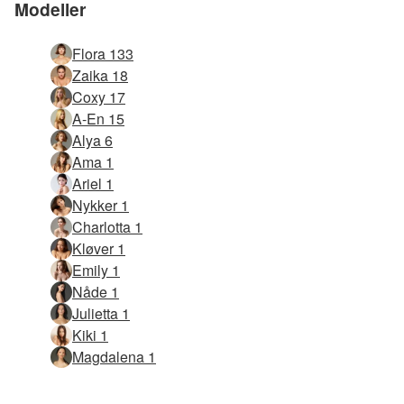
Modeller
Flora 133
Zaika 18
Coxy 17
A-En 15
Alya 6
Ama 1
Ariel 1
Nykker 1
Charlotta 1
Kløver 1
Emily 1
Nåde 1
Julietta 1
Kiki 1
Magdalena 1