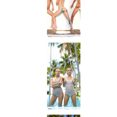
Coxy Flora Thea våtmaling av Alya
Coxy and Flora bassengfest av Alya