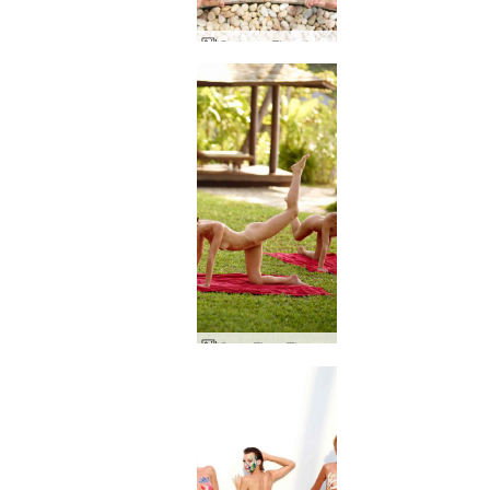
Coxy og Flora kroppsbalanse av Alya
Coxy Flora Thea Zaika strand fitness