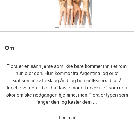
Alya Coxy Flora Thea Zaika tropisk studio
Alya Coxy Flora Thea Zaika utendørs studio
Alya Coxy Flora Thea Zaika skulpturer
Alya Coxy Flora Thea Zaika fotosession
Coxy Flora Thea Zaika bikinikamp
Coxy Flora Thea Zaika refleksjoner av Alya
Coxy Flora Thea Zaika sandstrand
Petter backstage Thailand av Ally
CoxyFloraTheaZaikaNakedWorkout
Flora Thea Zaika dobbeltsyn av Alya
Om
Flora er en sånn jente som ikke bare kommer inn i et rom;
hun eier den. Hun kommer fra Argentina, og er et
kraftsenter av frekk og ånd, og hun er ikke redd for å
fortelle verden. Livet har kastet noen kurvekuler, som den
økonomiske nedgangen hjemme, men Flora er typen som
fanger dem og kaster dem …
Les mer