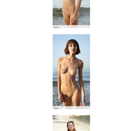
Flora pludmales meitene
Flora pludmalē kaila