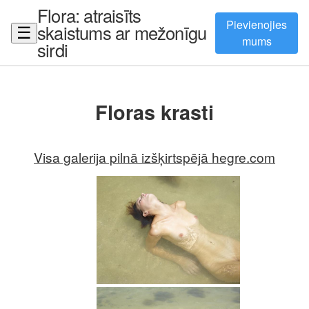
Flora: atraisīts
Pievienojies
skaistums ar mežonīgu
☰
mums
sirdi
Floras krasti
Visa galerija pilnā izšķirtspējā hegre.com