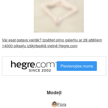
Vai esat gatavs vairāk? Izpētiet pilno galeriju ar 28 attēliem
14000 pikseļu izšķirtspējā vietnē Hegre.com
Pievienojies mums
Modeļi
Flora