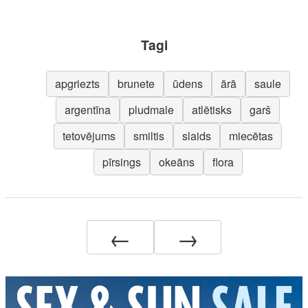
Tagi
apgriezts
brunete
ūdens
ārā
saule
argentīna
pludmale
atlētisks
garš
tetovējums
smiltis
slaids
miecētas
pīrsings
okeāns
flora
←
→