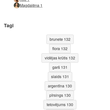
Magdalēna 1
Tagi
brunete 132
flora 132
vidējas krūtis 132
garš 131
slaids 131
argentīna 130
pīrsings 130
tetovējums 130