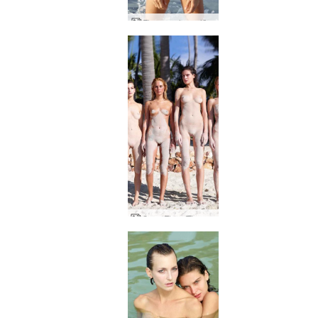
Flora saule un jūra
Coxy Flora Thea Zaika smilšaina