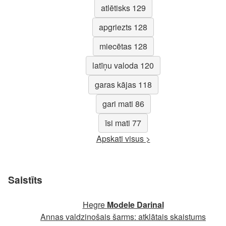
atlētisks 129
apgriezts 128
miecētas 128
latīņu valoda 120
garas kājas 118
gari mati 86
īsi mati 77
Apskati visus >
Saistīts
Hegre
Modele Darinal
Annas valdzinošais šarms: atklātais skaistums