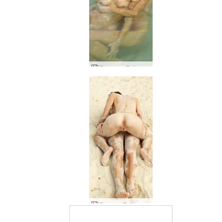
Floras un Zaikas sekss jūrā
Flora un Zaikas smilšu pavedināšana