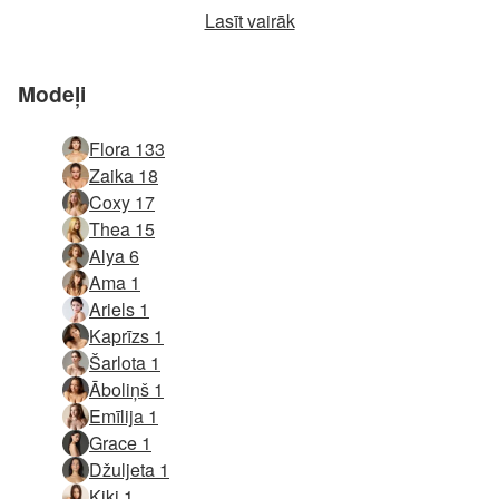
Lasīt vairāk
Modeļi
Flora 133
Zaika 18
Coxy 17
Thea 15
Alya 6
Ama 1
Ariels 1
Kaprīzs 1
Šarlota 1
Āboliņš 1
Emīlija 1
Grace 1
Džuljeta 1
Kiki 1