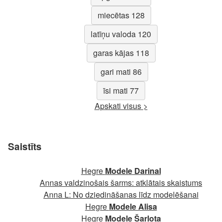
miecētas 128
latīņu valoda 120
garas kājas 118
gari mati 86
īsi mati 77
Apskati visus >
Saistīts
Hegre
Modele Darinal
Annas valdzinošais šarms: atklātais skaistums
Anna L: No dziedināšanas līdz modelēšanai
Hegre
Modele Alisa
Hegre
Modele Šarlota