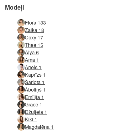
Modeļi
Flora 133
Zaika 18
Coxy 17
Thea 15
Alya 6
Ama 1
Ariels 1
Kaprīzs 1
Šarlota 1
Āboliņš 1
Emīlija 1
Grace 1
Džuljeta 1
Kiki 1
Magdalēna 1