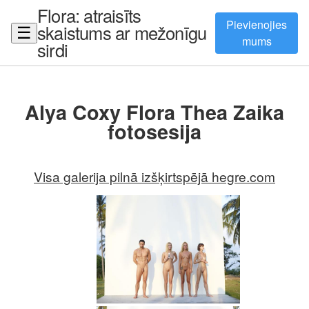
Flora: atraisīts
Pievienojies
skaistums ar mežonīgu
☰
mums
sirdi
Alya Coxy Flora Thea Zaika
fotosesija
Visa galerija pilnā izšķirtspējā hegre.com