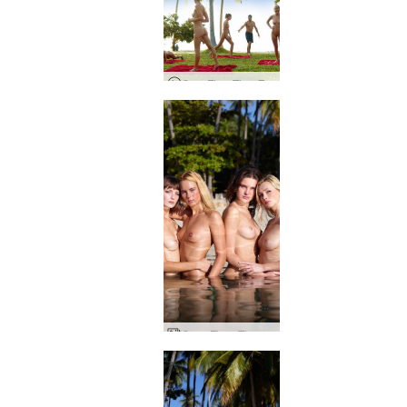
CoxyFloraTheaZaikaNakedWorkout
Coxy Flora Thea Zaika 4 dīvas