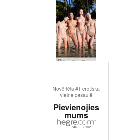
Coxy Flora Thea Zaika slapji ķermeņi
Novērtēta #1 erotiska
vietne pasaulē
Pievienojies
mums