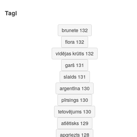
Tagi
brunete 132
flora 132
vidējas krūtis 132
garš 131
slaids 131
argentīna 130
pīrsings 130
tetovējums 130
atlētisks 129
apgriezts 128