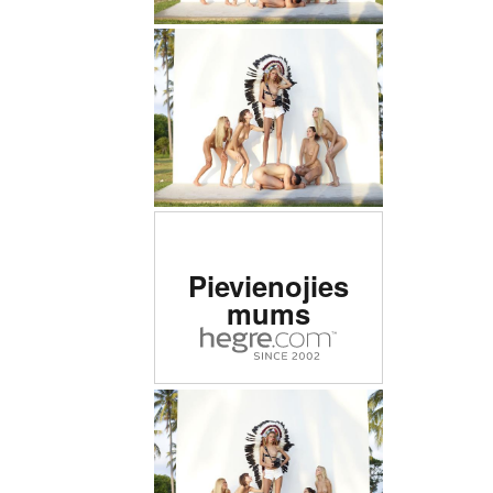
Novērtēta #1 erotiska
Pievienojies
vietne pasaulē
mums