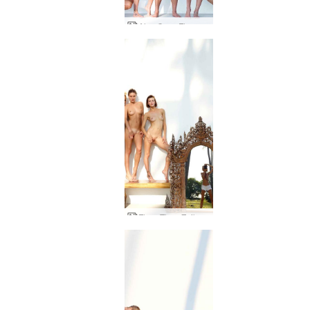
Alya Coxy Flora Thea Zaika āra studija
Flora Thea Zaika dubultā redze, Aljas