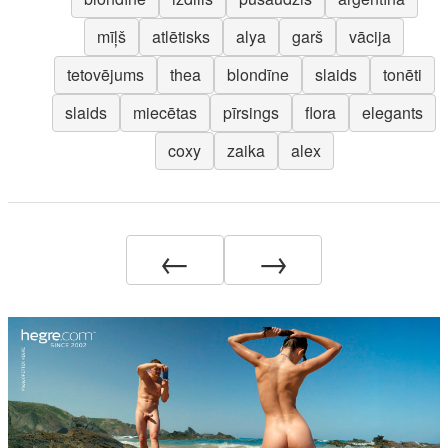
mīļš
atlētisks
alya
garš
vācija
tetovējums
thea
blondīne
slaids
tonēti
slaids
miecētas
pīrsings
flora
elegants
coxy
zaika
alex
←
→