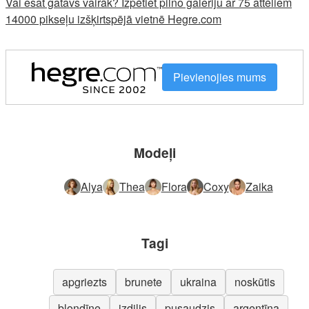
Vai esat gatavs vairāk? Izpētiet pilno galeriju ar 75 attēliem
14000 pikseļu izšķirtspējā vietnē Hegre.com
Pievienojies mums
Modeļi
Alya
Thea
Flora
Coxy
Zaika
Tagi
apgriezts
brunete
ukraina
noskūtis
blondīne
izdilis
pusaudzis
argentīna