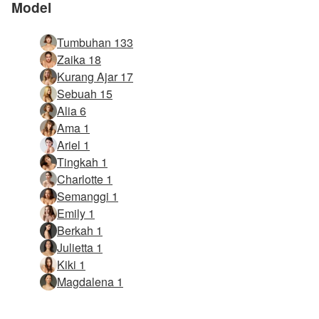
Model
Tumbuhan 133
Zaika 18
Kurang Ajar 17
Sebuah 15
Alia 6
Ama 1
Ariel 1
Tingkah 1
Charlotte 1
Semanggi 1
Emily 1
Berkah 1
Julietta 1
Kiki 1
Magdalena 1