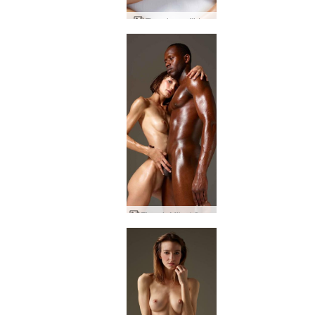
Flora lovos flirtas
Flora ir Mike kūno fitnesas