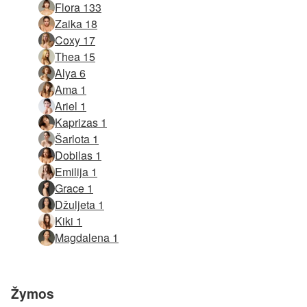
Flora 133
Zaika 18
Coxy 17
Thea 15
Alya 6
Ama 1
Ariel 1
Kaprizas 1
Šarlota 1
Dobilas 1
Emilija 1
Grace 1
Džuljeta 1
Kiki 1
Magdalena 1
Žymos