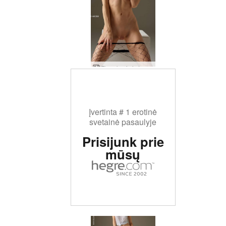
Flora kovinė dvasia
Įvertinta # 1 erotinė
svetainė pasaulyje
Prisijunk prie
mūsų