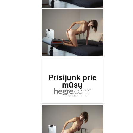
Įvertinta # 1 erotinė
Prisijunk prie
svetainė pasaulyje
mūsų