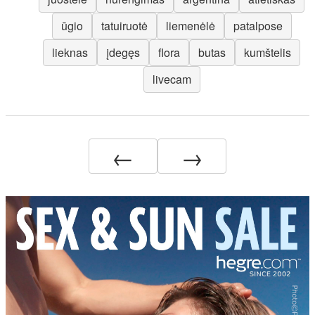
ūgio
tatuiruotė
liemenėlė
patalpose
lieknas
įdegęs
flora
butas
kumštelis
livecam
←
→