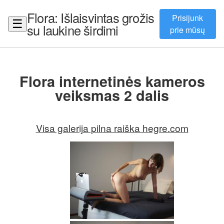
Flora: Išlaisvintas grožis
Prisijunk
☰
su laukine širdimi
prie mūsų
Flora internetinės kameros
veiksmas 2 dalis
Visa galerija pilna raiška hegre.com