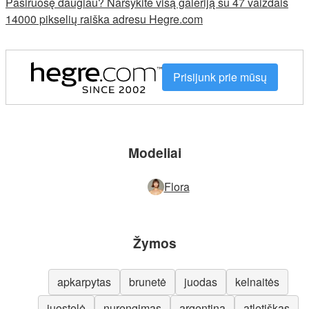
Pasiruošę daugiau? Naršykite visą galeriją su 47 vaizdais
14000 pikselių raiška adresu Hegre.com
Prisijunk prie mūsų
Modeliai
Flora
Žymos
apkarpytas
brunetė
juodas
kelnaitės
juostelė
nurengimas
argentina
atletiškas