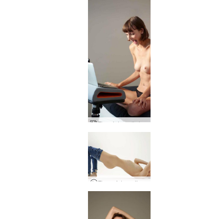
Flora internetinės kameros veiksmas
Floros fotosesija Berlyne