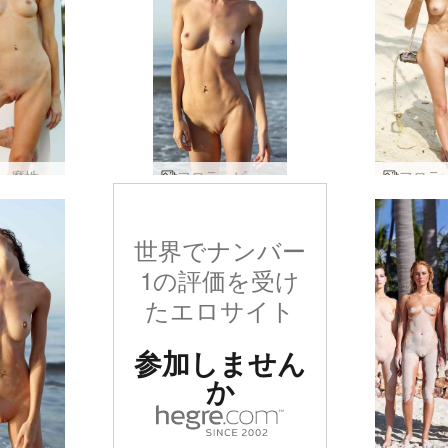
フロラ 魔性の女
フロラ ビーチで裸
世界でナンバー
1の評価を受け
たエロサイト
参加しません
か