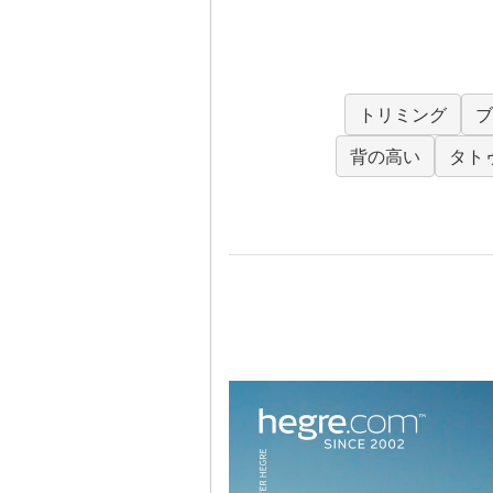
トリミング
ブ
背の高い
タト