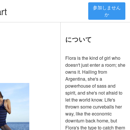
参加しません
rt
か
について
Flora is the kind of girl who
doesn't just enter a room; she
owns it. Hailing from
Argentina, she's a
powerhouse of sass and
spirit, and she's not afraid to
let the world know. Life's
thrown some curveballs her
way, like the economic
downturn back home, but
Flora's the type to catch them