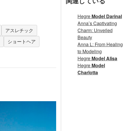
関連している
Hegre
Model Darinal
Anna’s Captivating
Charm: Unveiled
アスレチック
Beauty
ショートヘア
Anna L: From Healing
to Modeling
Hegre
Model Alisa
Hegre
Model
Charlotta