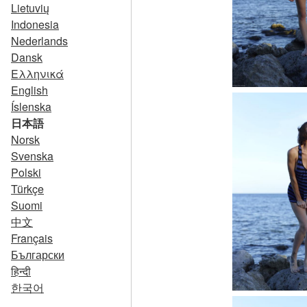
Lietuvių
Indonesia
Nederlands
Dansk
Ελληνικά
English
Íslenska
日本語
Norsk
Svenska
Polski
Türkçe
Suomi
中文
Français
Български
हिन्दी
한국어