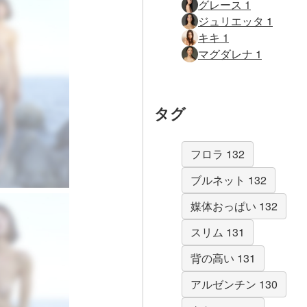
グレース 1
ジュリエッタ 1
キキ 1
マグダレナ 1
タグ
フロラ 132
ブルネット 132
媒体おっぱい 132
スリム 131
背の高い 131
アルゼンチン 130