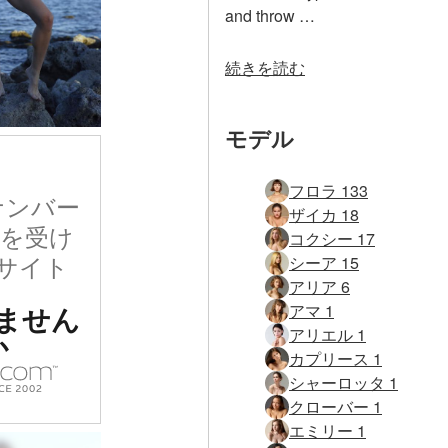
and throw …
続きを読む
モデル
フロラ 133
ナンバー
ザイカ 18
価を受け
コクシー 17
サイト
シーア 15
アリア 6
ません
アマ 1
アリエル 1
か
カプリース 1
シャーロッタ 1
クローバー 1
エミリー 1