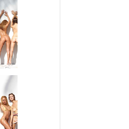
Alya Coxy Flora Thea Zaika studio tropical