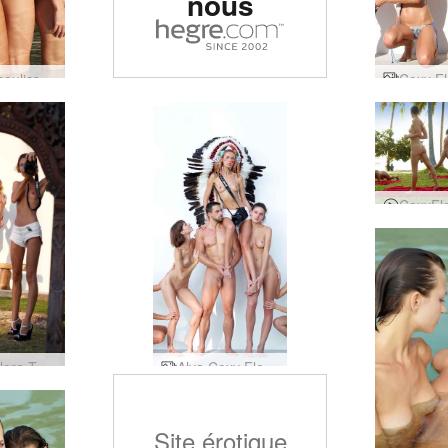
nous
Petter coulisses Thailande par Ally
Coxy Flora Thea Zaika images par Alya
Alya Coxy Flora Thea Zaika studio plein air
Site érotique