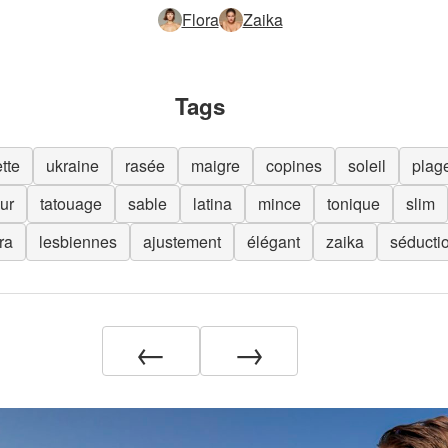
Flora
Zaika
Tags
tte
ukraine
rasée
maigre
copines
soleil
plag
ur
tatouage
sable
latina
mince
tonique
slim
ora
lesbiennes
ajustement
élégant
zaika
séducti
←
→