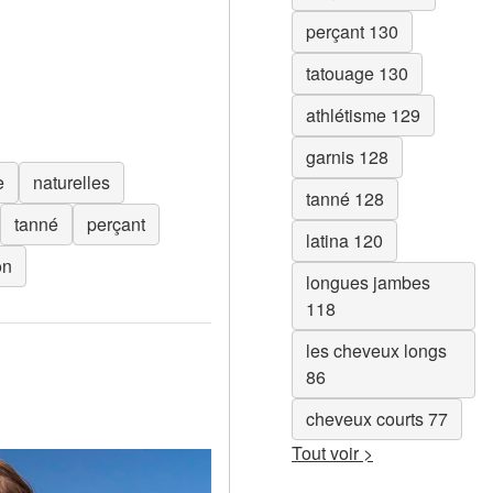
perçant 130
tatouage 130
athlétisme 129
garnis 128
e
naturelles
tanné 128
tanné
perçant
latina 120
on
longues jambes
118
les cheveux longs
86
cheveux courts 77
Tout voir >