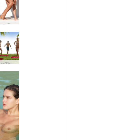
Coxy Flora Thea Zaika bataille de bikini
CoxyFloraTheaZaikaMuscuNu