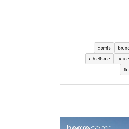
garnis
brune
athlétisme
haute
fl