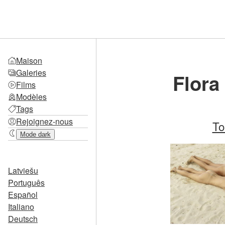
Maison
Galeries
Flora
Films
Modèles
Tags
Rejoignez-nous
To
Mode dark
Latviešu
Português
Español
Italiano
Deutsch