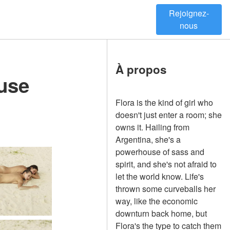
Rejoignez-
nous
À propos
euse
Flora is the kind of girl who
doesn't just enter a room; she
owns it. Hailing from
Argentina, she's a
powerhouse of sass and
spirit, and she's not afraid to
let the world know. Life's
thrown some curveballs her
way, like the economic
downturn back home, but
Flora's the type to catch them