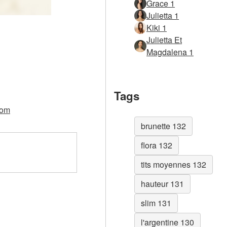
Grace 1
Julietta 1
Kiki 1
Julietta Et
Magdalena 1
Tags
com
brunette 132
flora 132
tits moyennes 132
hauteur 131
slim 131
l'argentine 130