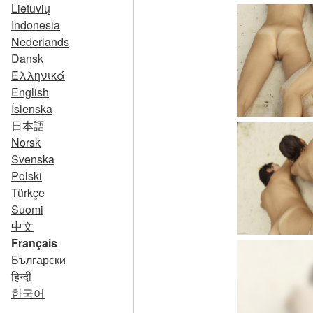
Lietuvių
Indonesia
Nederlands
Dansk
Ελληνικά
English
Íslenska
日本語
Norsk
Svenska
Polski
Türkçe
Suomi
中文
Français
Български
हिन्दी
한국어