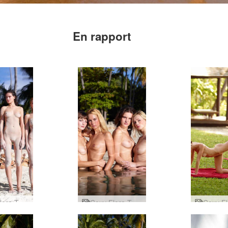
En rapport
Coxy Flora Thea Zaika sableux
Coxy Flora Thea Zaika 4 divas