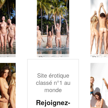
Coxy Flora Thea Zaika corps mouilées
Coxy Flora Thea Zaika grosse éclaboussure
Site érotique
classé n°1 au
monde
Rejoignez-