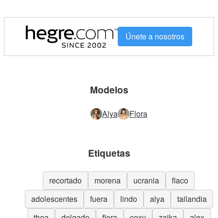
Únete a nosotros
Modelos
Alya
Flora
Etiquetas
recortado
morena
ucrania
flaco
adolescentes
fuera
lindo
alya
tailandia
thea
delgado
flora
coxy
zaika
alex