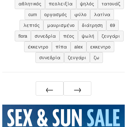
αθλητικός
πεολειξία
ψηλός
τατουάζ
cum
οργασμός
φύλο
λατίνα
λεπτός
μαυρισμένο
διάτρηση
69
flora
συνεδρία
πέος
ψωλή
ζευγάρι
έκκεντρο
πίπα
alex
εκκεντρο
συνεδρία
ζευγάρι
ζω
←
→