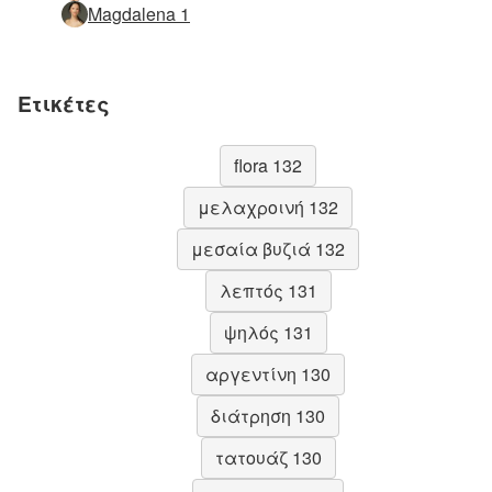
Magdalena 1
Ετικέτες
flora 132
μελαχροινή 132
μεσαία βυζιά 132
λεπτός 131
ψηλός 131
αργεντίνη 130
διάτρηση 130
τατουάζ 130