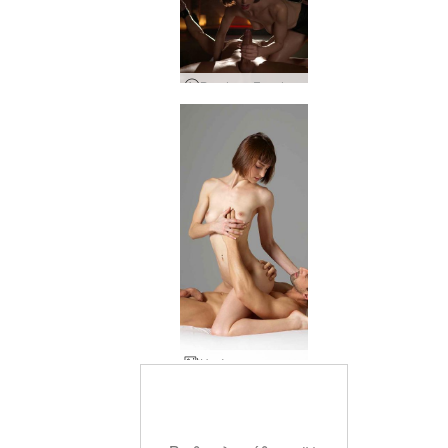
Bondage Femdom Massage
Η τέχνη του σεξ Alex και Flora