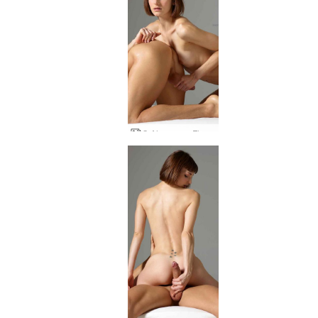
Ο Alex και η Flora δημιουργικά πειράγματα κόκορα