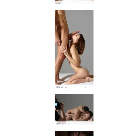
Η σεξουαλική τέχνη του Alex και της Flora
Σεξουαλική έλξη Alex και Flora
Άλεξ και Φλώρα Backstage Pass