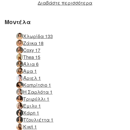
Διαβάστε περισσότερα
Μοντέλα
Χλωρίδα 133
Ζάικα 18
Coxy 17
Thea 15
Άλια 6
Αμα 1
Άριελ 1
Καπρίτσιο 1
Η Σαρλότα 1
Τριφύλλι 1
Έμιλυ 1
Χάρη 1
Τζουλιέττα 1
Κική 1