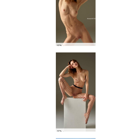
Флора годни и забавни
Флора тонизирана изкусителка