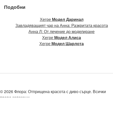
Подобни
Хегре
Модел Даринал
Завладяващият чар на Анна: Разкритата красота
Анна Л: От лечение до моделиране
Хегре
Модел Алиса
Хегре
Модел Шарлота
© 2026 Флора: Отприщена красота с диво сърце. Всички
права запазени.