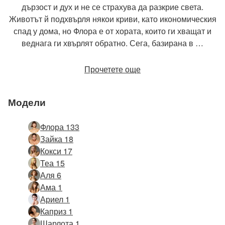
дързост и дух и не се страхува да разкрие света.
Животът й подхвърля някои криви, като икономическия
спад у дома, но Флора е от хората, които ги хващат и
веднага ги хвърлят обратно. Сега, базирана в …
Прочетете още
Модели
Флора 133
Зайка 18
Кокси 17
Теа 15
Аля 6
Ама 1
Ариел 1
Каприз 1
Шарлота 1