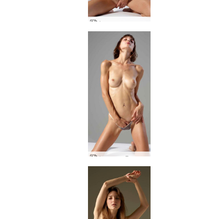
Флора живот в леглото
Флора от Буенос Айрес