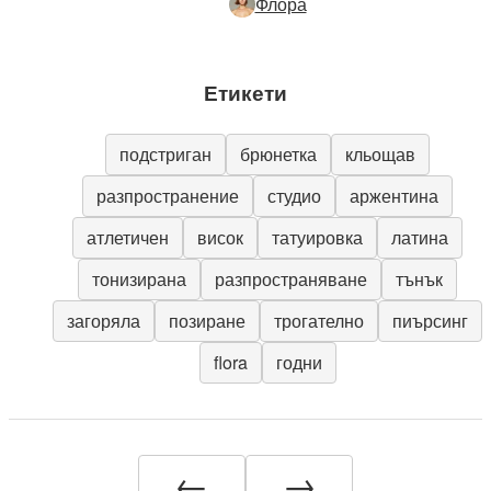
Флора
Етикети
подстриган
брюнетка
кльощав
разпространение
студио
аржентина
атлетичен
висок
татуировка
латина
тонизирана
разпространяване
тънък
загоряла
позиране
трогателно
пиърсинг
flora
годни
←
→