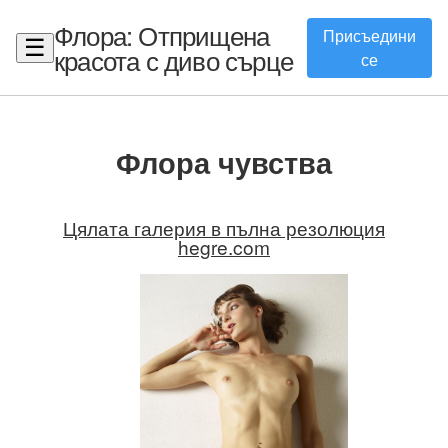
Флора: Отприщена
Присъедини
☰
красота с диво сърце
се
Флора чувства
Цялата галерия в пълна резолюция
hegre.com