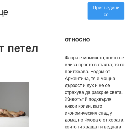
Присъедини
це
се
относно
т петел
Флора е момичето, което не
влиза просто в стаята; тя го
притежава. Родом от
Аржентина, тя е мощна
дързост и дух и не се
страхува да разкрие света.
Животът й подхвърля
някои криви, като
икономическия спад у
дома, но Флора е от хората,
които ги хващат и веднага