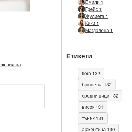
Емили 1
Грейс 1
Жулиета 1
Кики 1
Магдалена 1
Етикети
олюция на
flora 132
брюнетка 132
средни цици 132
висок 131
тънък 131
аржентина 130