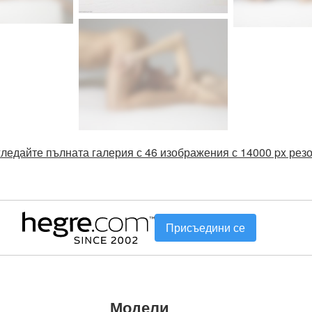
гледайте пълната галерия с 46 изображения с 14000 px рез
Присъедини се
Модели