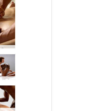
Алекс и Флора чувствен масаж част 3
Флора и Майк Изключително привличане