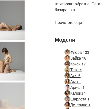
ги хвърлят обратно. Сега,
базирана в …
Прочетете още
Модели
Флора 133
Зайка 18
Кокси 17
Теа 15
Аля 6
Ама 1
Ариел 1
Каприз 1
Шарлота 1
Детелина 1