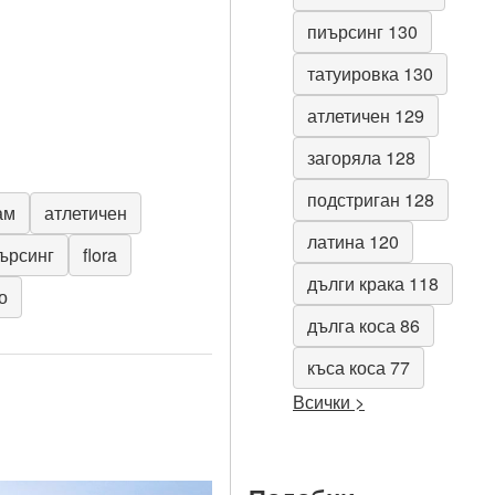
пиърсинг 130
татуировка 130
атлетичен 129
загоряла 128
подстриган 128
ам
атлетичен
латина 120
ърсинг
flora
дълги крака 118
о
дълга коса 86
къса коса 77
Всички >