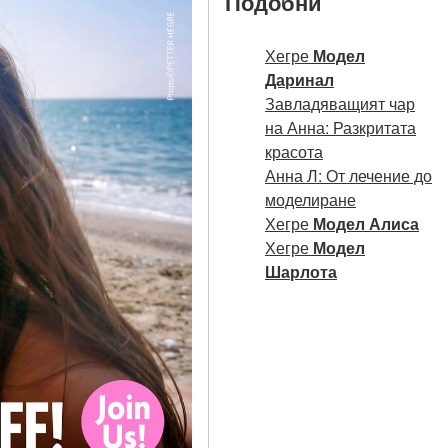
Подобни
Хегре
Модел
Даринал
Завладяващият чар
на Анна: Разкритата
красота
Анна Л: От лечение до
моделиране
Хегре
Модел Алиса
Хегре
Модел
Шарлота