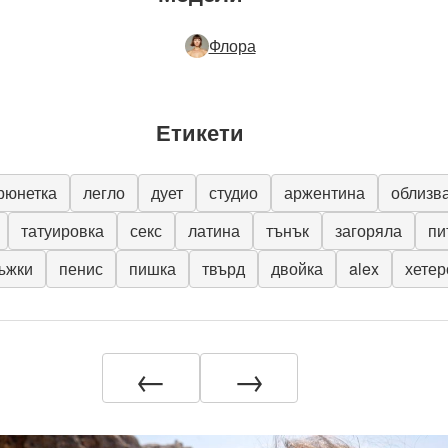
Флора
Етикети
рюнетка
легло
дует
студио
аржентина
облизв
татуировка
секс
латина
тънък
загоряла
пи
ъжки
пенис
пишка
твърд
двойка
alex
хетер
←
→