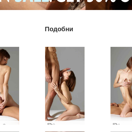
Подобни
Алекс и Флора секс изкуство
Сексуалното привличане на Алекс и Флора