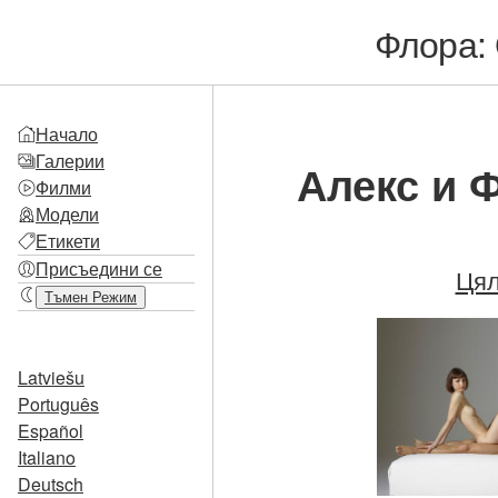
Флора: 
Начало
Галерии
Алекс и 
Филми
Модели
Етикети
Присъедини се
Цял
Тъмен Режим
Latviešu
Português
Español
Italiano
Deutsch