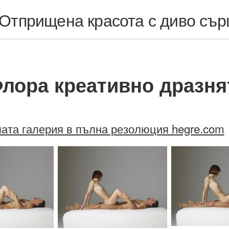
Отприщена красота с диво сър
Флора креативно дразня
ата галерия в пълна резолюция hegre.com