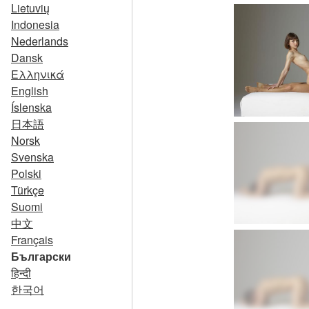
Lietuvių
Indonesia
Nederlands
Dansk
Ελληνικά
English
Íslenska
日本語
Norsk
Svenska
Polski
Türkçe
Suomi
中文
Français
Български
हिन्दी
한국어