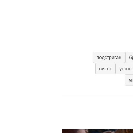
подстриган
б
висок
устно
м